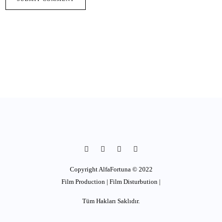
Copyright AlfaFortuna © 2022
Film Production | Film Disturbution |
Tüm Hakları Saklıdır.