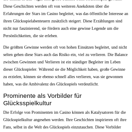
Diese Geschichten werden oft von weiteren Anekdoten über die
Erfahrungen der Stars im Casino begleitet, was das öffentliche Interesse an
ihren Glücksspielabenteuern zusätzlich steigert. Diese Erzählungen sind
nicht nur faszinierend, sie fördern auch eine gewisse Legende um die
Persönlichkeiten, die sie erleben.
Die größten Gewinne werden oft von hohen Einsätzen begleitet, und nicht
selten gehen diese Stars auch das Risiko ein, viel zu verlieren. Die Balance
zwischen Gewinnen und Verlieren ist ein ständiger Begleiter im Leben
dieser Glücksspieler. Während sie die Möglichkeit haben, große Gewinne
zu erzielen, können sie ebenso schnell alles verlieren, was sie gewonnen
haben, was die Ambivalenz des Glücksspiels verdeutlicht.
Prominente als Vorbilder für
Glücksspielkultur
Die Erfolge von Prominenten im Casino können als Katalysatoren für die
Glücksspielkultur angesehen werden. Ihre Geschichten inspirieren oft ihre
Fans, selbst in die Welt des Glücksspiels einzutauchen. Diese Vorbilder