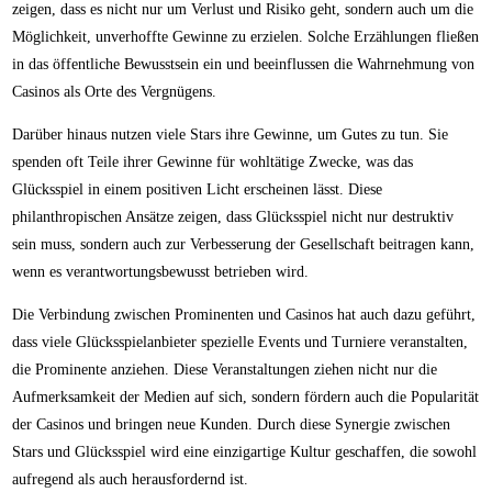
zeigen, dass es nicht nur um Verlust und Risiko geht, sondern auch um die
Möglichkeit, unverhoffte Gewinne zu erzielen. Solche Erzählungen fließen
in das öffentliche Bewusstsein ein und beeinflussen die Wahrnehmung von
Casinos als Orte des Vergnügens.
Darüber hinaus nutzen viele Stars ihre Gewinne, um Gutes zu tun. Sie
spenden oft Teile ihrer Gewinne für wohltätige Zwecke, was das
Glücksspiel in einem positiven Licht erscheinen lässt. Diese
philanthropischen Ansätze zeigen, dass Glücksspiel nicht nur destruktiv
sein muss, sondern auch zur Verbesserung der Gesellschaft beitragen kann,
wenn es verantwortungsbewusst betrieben wird.
Die Verbindung zwischen Prominenten und Casinos hat auch dazu geführt,
dass viele Glücksspielanbieter spezielle Events und Turniere veranstalten,
die Prominente anziehen. Diese Veranstaltungen ziehen nicht nur die
Aufmerksamkeit der Medien auf sich, sondern fördern auch die Popularität
der Casinos und bringen neue Kunden. Durch diese Synergie zwischen
Stars und Glücksspiel wird eine einzigartige Kultur geschaffen, die sowohl
aufregend als auch herausfordernd ist.