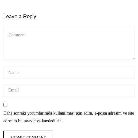
Leave a Reply
Daha sonraki yorumlarımda kullanılması için adım, e-posta adresim ve site
adresim bu tarayıcıya kaydedilsin.