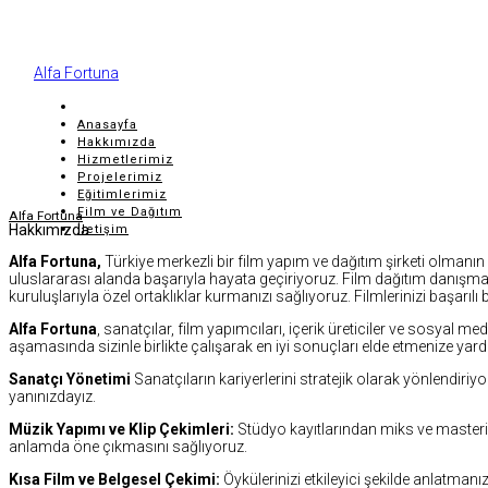
Alfa Fortuna
Anasayfa
Hakkımızda
Hizmetlerimiz
Projelerimiz
Eğitimlerimiz
Film ve Dağıtım
Alfa Fortuna
Hakkımızda
İletişim
Alfa Fortuna,
Türkiye merkezli bir film yapım ve dağıtım şirketi olmanın 
uluslararası alanda başarıyla hayata geçiriyoruz. Film dağıtım danışman
kuruluşlarıyla özel ortaklıklar kurmanızı sağlıyoruz. Filmlerinizi başarı
Alfa Fortuna
, sanatçılar, film yapımcıları, içerik üreticiler ve sosyal m
aşamasında sizinle birlikte çalışarak en iyi sonuçları elde etmenize yard
Sanatçı Yönetimi
Sanatçıların kariyerlerini stratejik olarak yönlendir
yanınızdayız.
Müzik Yapımı ve Klip Çekimleri:
Stüdyo kayıtlarından miks ve masterin
anlamda öne çıkmasını sağlıyoruz.
Kısa Film ve Belgesel Çekimi:
Öykülerinizi etkileyici şekilde anlatman