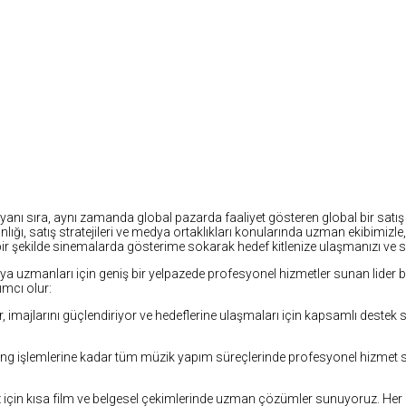
yanı sıra, aynı zamanda global pazarda faaliyet gösteren global bir satış a
lığı, satış stratejileri ve medya ortaklıkları konularında uzman ekibimiz
lı bir şekilde sinemalarda gösterime sokarak hedef kitlenize ulaşmanızı ve s
edya uzmanları için geniş bir yelpazede profesyonel hizmetler sunan lider bi
ımcı olur:
iyor, imajlarını güçlendiriyor ve hedeflerine ulaşmaları için kapsamlı des
g işlemlerine kadar tüm müzik yapım süreçlerinde profesyonel hizmet sun
ız için kısa film ve belgesel çekimlerinde uzman çözümler sunuyoruz. Her 