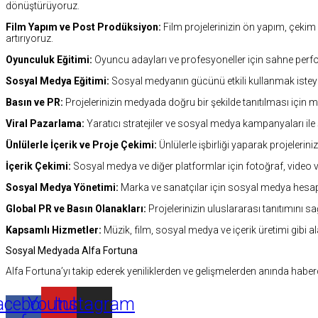
dönüştürüyoruz.
Film Yapım ve Post Prodüksiyon:
Film projelerinizin ön yapım, çekim
artırıyoruz.
Oyunculuk Eğitimi:
Oyuncu adayları ve profesyoneller için sahne perfo
Sosyal Medya Eğitimi:
Sosyal medyanın gücünü etkili kullanmak isteye
Basın ve PR:
Projelerinizin medyada doğru bir şekilde tanıtılması için medya 
Viral Pazarlama:
Yaratıcı stratejiler ve sosyal medya kampanyaları ile şa
Ünlülerle İçerik ve Proje Çekimi:
Ünlülerle işbirliği yaparak projelerini
İçerik Çekimi:
Sosyal medya ve diğer platformlar için fotoğraf, video v
Sosyal Medya Yönetimi:
Marka ve sanatçılar için sosyal medya hesaplar
Global PR ve Basın Olanakları:
Projelerinizin uluslararası tanıtımını sa
Kapsamlı Hizmetler:
Müzik, film, sosyal medya ve içerik üretimi gibi al
Sosyal Medyada Alfa Fortuna
Alfa Fortuna’yı takip ederek yeniliklerden ve gelişmelerden anında haberd
acebook-
Youtube
Instagram