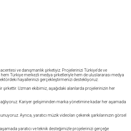
centesi ve danışmanlık şirketiyiz. Projelerinizi Türkiye’de ve
le, hem Türkiye merkezli medya şirketleriyle hem de uluslararası medya
ektördeki hayallerinizi gerçekleştirmenizi destekliyoruz.
r şirkettir. Uzman ekibimiz, aşağıdaki alanlarda projelerinizin her
tek sağlıyoruz. Kariyer gelişiminden marka yönetimine kadar her aşamada
uyoruz. Ayrıca, yaratıcı müzik videoları çekerek şarkılarınızın görsel
aşamada yaratıcı ve teknik desteğimizle projelerinizi gerçeğe