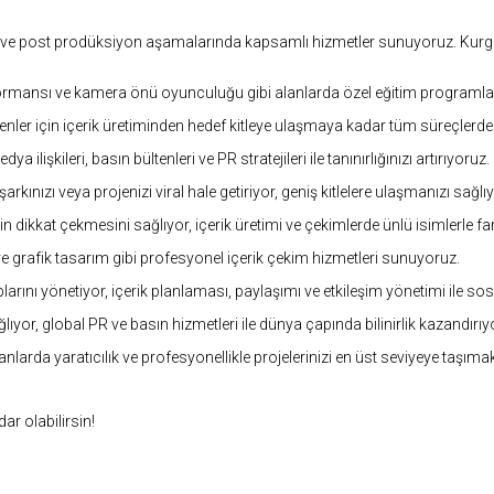
 ve post prodüksiyon aşamalarında kapsamlı hizmetler sunuyoruz. Kurgu, re
rmansı ve kamera önü oyunculuğu gibi alanlarda özel eğitim programları 
nler için içerik üretiminden hedef kitleye ulaşmaya kadar tüm süreçler
ilişkileri, basın bültenleri ve PR stratejileri ile tanınırlığınızı artırıyoruz.
rkınızı veya projenizi viral hale getiriyor, geniş kitlelere ulaşmanızı sağlı
zin dikkat çekmesini sağlıyor, içerik üretimi ve çekimlerde ünlü isimlerle fa
e grafik tasarım gibi profesyonel içerik çekim hizmetleri sunuyoruz.
ını yönetiyor, içerik planlaması, paylaşımı ve etkileşim yönetimi ile sos
ğlıyor, global PR ve basın hizmetleri ile dünya çapında bilinirlik kazandırıy
anlarda yaratıcılık ve profesyonellikle projelerinizi en üst seviyeye taşıma
ar olabilirsin!