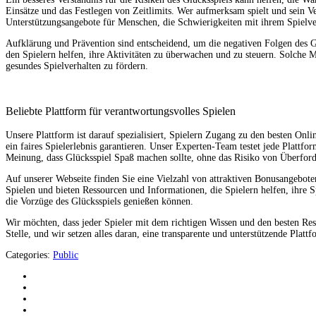
Einsätze und das Festlegen von Zeitlimits. Wer aufmerksam spielt und sein Ve
Unterstützungsangebote für Menschen, die Schwierigkeiten mit ihrem Spielve
Aufklärung und Prävention sind entscheidend, um die negativen Folgen des G
den Spielern helfen, ihre Aktivitäten zu überwachen und zu steuern. Solche
gesundes Spielverhalten zu fördern.
Beliebte Plattform für verantwortungsvolles Spielen
Unsere Plattform ist darauf spezialisiert, Spielern Zugang zu den besten Onli
ein faires Spielerlebnis garantieren. Unser Experten-Team testet jede Plattf
Meinung, dass Glücksspiel Spaß machen sollte, ohne das Risiko von Überfor
Auf unserer Webseite finden Sie eine Vielzahl von attraktiven Bonusangebot
Spielen und bieten Ressourcen und Informationen, die Spielern helfen, ihre Sp
die Vorzüge des Glücksspiels genießen können.
Wir möchten, dass jeder Spieler mit dem richtigen Wissen und den besten Resso
Stelle, und wir setzen alles daran, eine transparente und unterstützende Plattfo
Categories:
Public