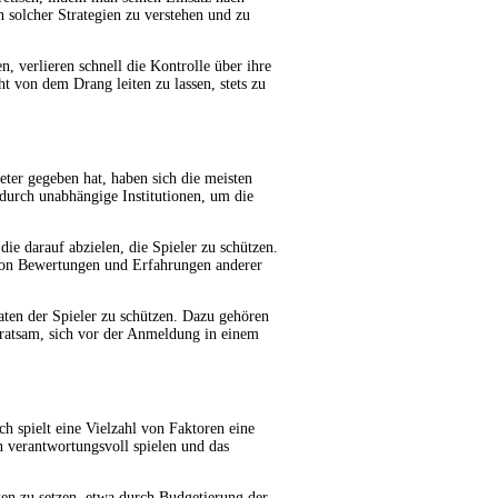
n solcher Strategien zu verstehen und zu
n, verlieren schnell die Kontrolle über ihre
ht von dem Drang leiten zu lassen, stets zu
eter gegeben hat, haben sich die meisten
 durch unabhängige Institutionen, um die
die darauf abzielen, die Spieler zu schützen.
h von Bewertungen und Erfahrungen anderer
ten der Spieler zu schützen. Dazu gehören
 ratsam, sich vor der Anmeldung in einem
ch spielt eine Vielzahl von Faktoren eine
n verantwortungsvoll spielen und das
nzen zu setzen, etwa durch Budgetierung der