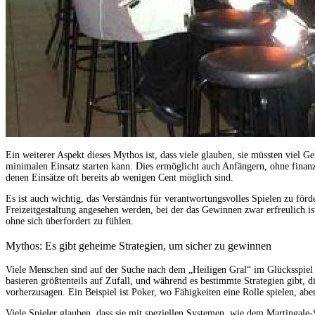
Ein weiterer Aspekt dieses Mythos ist, dass viele glauben, sie müssten viel G
minimalen Einsatz starten kann. Dies ermöglicht auch Anfängern, ohne finanzi
denen Einsätze oft bereits ab wenigen Cent möglich sind.
Es ist auch wichtig, das Verständnis für verantwortungsvolles Spielen zu förd
Freizeitgestaltung angesehen werden, bei der das Gewinnen zwar erfreulich is
ohne sich überfordert zu fühlen.
Mythos: Es gibt geheime Strategien, um sicher zu gewinnen
Viele Menschen sind auf der Suche nach dem „Heiligen Gral“ im Glücksspiel – 
basieren größtenteils auf Zufall, und während es bestimmte Strategien gibt,
vorherzusagen. Ein Beispiel ist Poker, wo Fähigkeiten eine Rolle spielen, ab
Viele Spieler glauben, dass sie mit speziellen Systemen, wie dem Martingale