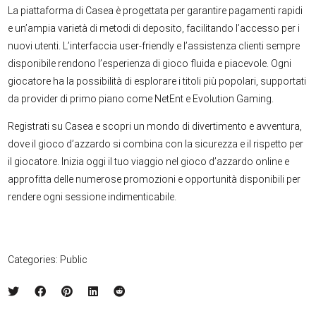
La piattaforma di Casea è progettata per garantire pagamenti rapidi
e un’ampia varietà di metodi di deposito, facilitando l’accesso per i
nuovi utenti. L’interfaccia user-friendly e l’assistenza clienti sempre
disponibile rendono l’esperienza di gioco fluida e piacevole. Ogni
giocatore ha la possibilità di esplorare i titoli più popolari, supportati
da provider di primo piano come NetEnt e Evolution Gaming.
Registrati su Casea e scopri un mondo di divertimento e avventura,
dove il gioco d’azzardo si combina con la sicurezza e il rispetto per
il giocatore. Inizia oggi il tuo viaggio nel gioco d’azzardo online e
approfitta delle numerose promozioni e opportunità disponibili per
rendere ogni sessione indimenticabile.
Categories:
Public