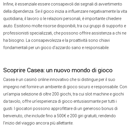
Infine, è essenziale essere consapevoli dei segnali di avvertimento
della dipendenza. Se il gioco inizia a influenzare negativamente la vita
quotidiana, il lavoro o le relazioni personali, è importante chiedere
aiuto. Esistono molte risorse disponibili, tra cui gruppi di supporto e
professionisti specializzati, che possono offrire assistenza a chi ne
ha bisogno. La consapevolezza e la proattività sono chiavi
fondamentali per un gioco d’azzardo sano e responsabile.
Scoprire Casea: un nuovo mondo di gioco
Casea è un casinò online innovativo che si distingue per il suo
impegno nel fornire un ambiente di gioco sicuro e responsabile. Con
un’ampia selezione di oltre 200 giochi, tra cui slot machine e giochi
da tavolo, offre un’esperienza di gioco entusiasmante per tutti i
gusti. I giocatori possono approfittare di un generoso bonus di
benvenuto, che include fino a 500€ e 200 giri gratuiti, rendendo
l’inizio del viaggio ancora più allettante.