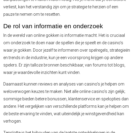
verliest, kan het verstandig zijn om je strategie te herzien of een
pauze te nemen om te resetten.
De rol van informatie en onderzoek
In de wereld van online gokken is informatie macht. Het is cruciaal
om onderzoek te doen naar de spellen die je speelt en de casino’s
waar je gokken. Door jezelf te informeren over spelregels, strategieën
en trends in de industrie, kun je een voorsprong krijgen op andere
spelers. Er zijn talloze bronnen beschikbaar, van forums tot blogs,
waar je waardevolle inzichten kunt vinden.
Daarnaast kunnen reviews en analyses van casino’s je helpen om
weloverwogen keuzes te maken. Niet alle online casino’s zijn gelijk;
sommige bieden betere bonussen, klantenservice en spelopties dan
andere. Het vergelijken van verschillende platforms kan je helpen om
de beste ervaring te vinden, wat uiteindelijk je winstgevendheid kan
verhogen.
Tenslotte is het bijhouden van de laatste ontwikkelingen in de