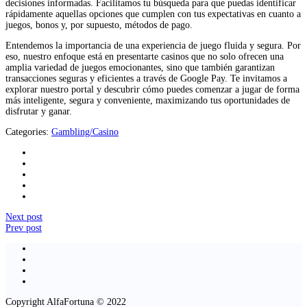
decisiones informadas. Facilitamos tu búsqueda para que puedas identificar
rápidamente aquellas opciones que cumplen con tus expectativas en cuanto a
juegos, bonos y, por supuesto, métodos de pago.
Entendemos la importancia de una experiencia de juego fluida y segura. Por
eso, nuestro enfoque está en presentarte casinos que no solo ofrecen una
amplia variedad de juegos emocionantes, sino que también garantizan
transacciones seguras y eficientes a través de Google Pay. Te invitamos a
explorar nuestro portal y descubrir cómo puedes comenzar a jugar de forma
más inteligente, segura y conveniente, maximizando tus oportunidades de
disfrutar y ganar.
Categories:
Gambling/Casino
Next post
Prev post
Copyright AlfaFortuna © 2022