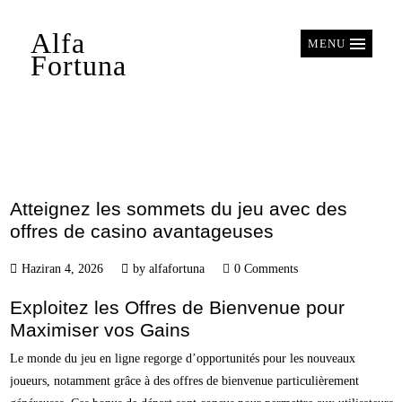
Alfa
MENU
Fortuna
Atteignez les sommets du jeu avec des
offres de casino avantageuses
Haziran 4, 2026
by
alfafortuna
0 Comments
Exploitez les Offres de Bienvenue pour
Maximiser vos Gains
Le monde du jeu en ligne regorge d’opportunités pour les nouveaux
joueurs, notamment grâce à des offres de bienvenue particulièrement