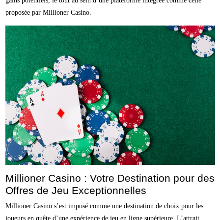
gains potentiels, le tout au sein d’une plateforme intégrée comme celle
proposée par Millioner Casino.
Millioner Casino : Votre Destination pour des
Offres de Jeu Exceptionnelles
Millioner Casino s’est imposé comme une destination de choix pour les
joueurs en quête d’une expérience de jeu en ligne supérieure. L’attrait