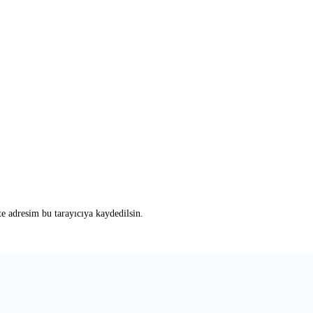
e adresim bu tarayıcıya kaydedilsin.