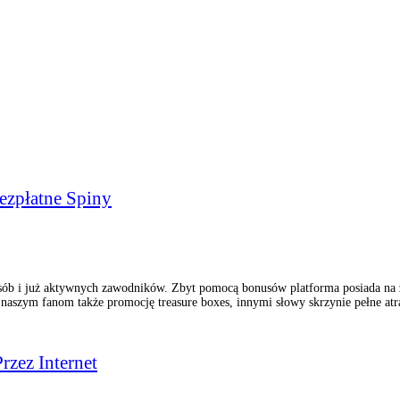
ezpłatne Spiny
sób i już aktywnych zawodników. Zbyt pomocą bonusów platforma posiada na z
 naszym fanom także promocję treasure boxes, innymi słowy skrzynie pełne atr
zez Internet