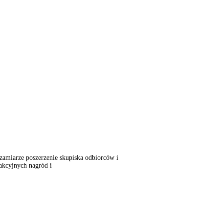
amiarze poszerzenie skupiska odbiorców i
akcyjnych nagród i