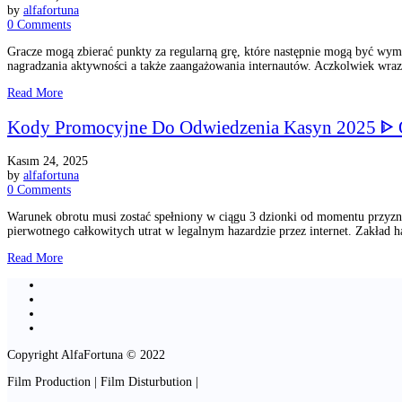
by
alfafortuna
0 Comments
Gracze mogą zbierać punkty za regularną grę, które następnie mogą być wymi
nagradzania aktywności a także zaangażowania internautów. Aczkolwiek wraz
Read More
Kody Promocyjne Do Odwiedzenia Kasyn 2025 ᐈ
Kasım 24, 2025
by
alfafortuna
0 Comments
Warunek obrotu musi zostać spełniony w ciągu 3 dzionki od momentu przyzn
pierwotnego całkowitych utrat w legalnym hazardzie przez internet. Zakład
Read More
Copyright AlfaFortuna © 2022
Film Production | Film Disturbution |