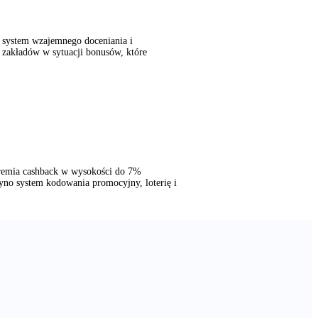
o system wzajemnego doceniania i
 zakładów w sytuacji bonusów, które
premia cashback w wysokości do 7%
yno system kodowania promocyjny, loterię i