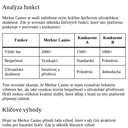
Analýza funkcí
Merkur Casino se snaží nabídnout svým hráčům špičkovou uživatelskou
zkušenost. Zde je srovnání několika klíčových funkcí, které tato platforma
poskytuje v porovnání s konkurencí:
Konkurent
Konkurent
Funkce
Merkur Casino
A
B
Výběr her
2000+
1500+
1800+
Bezpečnost
Vynikající
Standardní
Průměrná
Uživatelská
Intuitivní a
Průměrná
Jednoduchá
zkušenost
přívětivá
Toto srovnání ukazuje, že Merkur Casino se nejen vyznačuje bohatým
výběrem her, ale také vysokou úrovní bezpečnosti a uživatelské přívětivosti.
Hráči mohou očekávat kvalitní služby, které dělají z hraní na této platformě
příjemný zážitek.
Klíčové výhody
Hraní na Merkur Casino přináší řadu výhod, které z něj činí atraktivní
volbu pro hazardní hráče. Zde je několik hlavních výhod: