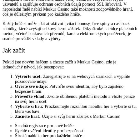
uživatelů a zajišťuje ochranu osobních údajů pomocí SSL šifrování. V
neposlední řadě nabízí Merkur Casino také možnosti zodpovědného hraní,
což je důležitým prvkem pro každého hráče.
Každý hráč si může užít atraktivní uvítací bonusy, free spiny a cashback
nabídky, které zvyšují celkový herní zážitek. Díky široké nabídce platebních
metod, včetně bankovních převodů, karet a elektronických peněženek, je
snadné provádět vklady a výběry.
Jak začít
Pokud jste novým hráčem a chcete začít s Merkur Casino, zde je
jednoduchý návod, jak postupovat:
Vytvořte účet:
Zaregistrujte se na webových stránkách a vyplňte
požadované údaje.
Ověřte své údaje:
Potvrďte svou identitu, aby bylo zajištěno
bezpečné hraní.
Proveďte vklad:
Zvolte oblíbenou platební metodu a vložte peníze
na svůj herní účet.
Vyberte si hru:
Prozkoumejte rozsáhlou nabídku her a vyberte si tu,
která vás baví.
Začněte hrát:
Užijte si svůj herní zážitek s Merkur Casino!
Snadná registrace pro nové hráče.
Rychlé ověření identity pro bezpečnost.
Široká nabídka her pro každého hráče.