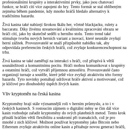
profesionálními krupiéry a interaktivními prvky, jako jsou chatovací
funkce, se hráči cítí více zapojeni do hry. Tento formát se stal oblíbeným
zejména během pandemie, kdy mnoho hráčů hledalo alternativy k
tradičnímu hazardu.
Živá kasina také nabízejí širokou škálu her, včetně blackjacku, rulety a
baccaratu. Díky živému streamování a kvalitnímu zpracování obrazu se
hráči cítí, jako by skutečně seděli u herního stolu. Tento trend také
stimuluje tvorbu nových herních variant a inovací, které neustále zvyšují
herní zážitek. Provozovatelé se snaží přizpůsobit nabídku tak, aby
odpovídala preferencím českých hráčů, což zvyšuje konkurenceschopnost na
trhu.
Živá kasina se také zaměřují na interakci s hráči, což přispívá k větší
sounáležitosti a komunitnímu pocitu. Hráči mohou komunikovat s krupiéry
a ostatními hráči, což vytváří příjemnou atmosféru. Provozovatelé často
organizují turnaje a soutěže, které ještě více zvyšují atraktivitu této formy
hazardu. Tyto novinky pomáhají udržovat hráče aktivní a motivované, což
je klíčové pro dlouhodobý úspěch živých kasin.
Vliv kryptoměn na česká kasina
Kryptoměny hrají stále významnější roli v herním průmyslu, a to i v
českých kasinech. S rostoucím zájmem o digitální měny se čím dál více
kasin rozhoduje zařadit kryptoměny do svých platebních metod. Tento krok
přináší hráčům větší flexibilitu a soukromí při transakcích, což je pro
mnohé z nich klíčové. Možnost používat kryptoměny jako Bitcoin nebo
Ethereum zvyšuje atraktivitu online kasin a přitahuje novou generaci hráčů,