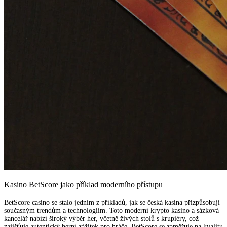
Kasino BetScore jako příklad moderního přístupu
BetScore casino se stalo jedním z příkladů, jak se česká kasina přizpůsobují
současným trendům a technologiím. Toto moderní krypto kasino a sázková
kancelář nabízí široký výběr her, včetně živých stolů s krupiéry, což
zajišťuje autentický herní zážitek pro hráče. BetScore se zaměřuje na kvalitu