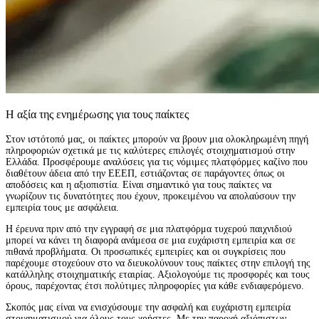
Η αξία της ενημέρωσης για τους παίκτες
Στον ιστότοπό μας, οι παίκτες μπορούν να βρουν μια ολοκληρωμένη πηγή
πληροφοριών σχετικά με τις καλύτερες επιλογές στοιχηματισμού στην
Ελλάδα. Προσφέρουμε αναλύσεις για τις νόμιμες πλατφόρμες καζίνο που
διαθέτουν άδεια από την ΕΕΕΠ, εστιάζοντας σε παράγοντες όπως οι
αποδόσεις και η αξιοπιστία. Είναι σημαντικό για τους παίκτες να
γνωρίζουν τις δυνατότητες που έχουν, προκειμένου να απολαύσουν την
εμπειρία τους με ασφάλεια.
Η έρευνα πριν από την εγγραφή σε μια πλατφόρμα τυχερού παιχνιδιού
μπορεί να κάνει τη διαφορά ανάμεσα σε μια ευχάριστη εμπειρία και σε
πιθανά προβλήματα. Οι προσωπικές εμπειρίες και οι συγκρίσεις που
παρέχουμε στοχεύουν στο να διευκολύνουν τους παίκτες στην επιλογή της
κατάλληλης στοιχηματικής εταιρίας. Αξιολογούμε τις προσφορές και τους
όρους, παρέχοντας έτσι πολύτιμες πληροφορίες για κάθε ενδιαφερόμενο.
Σκοπός μας είναι να ενισχύσουμε την ασφαλή και ευχάριστη εμπειρία
στοιχηματισμού για όλους τους χρήστες. Με την παροχή αξιόπιστων