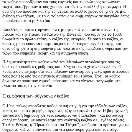
τα καζίνο προορίζονταν για τους ευγενείς και τις ανώτερες κοινωνικές
τάξεις, που έβρισκαν στους χώρους αυτούς την κατάλληλη ψυχαγωγία. Η
αύξηση του πλούτου και της ευημερίας σε πολλές χώρες οδήγησε σε μια
άνθηση του τζόγου, με τους ανθρώπους να συμμετέχουν σε παιχνίδια όπως
η ρουλέτα και το μπλακτζάκ.
Επιπλέον, οι πρώτες οργανωμένες μορφές καζίνο εμφανίστηκαν στη
Γαλλία και την Ιταλία. Το Καζίνο της Βενετίας, που ιδρύθηκε το 1638,
θεωρείται το πρώτο επίσημο καζίνο της ιστορίας. Σε αυτό το καζίνο, οι
παίκτες μπορούσαν να συμμετάσχουν σε διάφορα παιχνίδια τύχης, και
αυτό οδήγησε στη δημιουργία μιας πολιτιστικής παράδοσης γύρω από τον
τζόγο που επηρεάζει ακόμη και τη σύγχρονη εποχή.
Η δημοτικότητα των καζίνο κατά τον Μεσαίωνα συνοδεύτηκε από τις
πρώτες προσπάθειες ρύθμισης και ελέγχου των τυχερών παιχνιδιών. Οι
κυβερνήσεις επιχείρησαν να επιβάλουν κανονισμούς για να προστατεύσουν
τους πολίτες από τις αρνητικές συνέπειες του τζόγου. Έτσι, οι καζίνο
άρχισαν να αποκτούν νομική υπόσταση και να γίνονται αναγνωρίσιμες
εγκαταστάσεις στην κοινωνία.
Η εμφάνιση των σύγχρονων καζίνο
Ο 19ος αιώνας αποτέλεσε καθοριστική στιγμή για την εξέλιξη των καζίνο,
καθώς οι πρώτες μορφές σύγχρονου τζόγου εμφανίστηκαν. Η βιομηχανική
επανάσταση δημιούργησε νέες ευκαιρίες για διασκέδαση και κοινωνική
αλληλεπίδραση, με αποτέλεσμα την ανάπτυξη καζίνο σε μεγάλες πόλεις.
Το Λας Βέγκας, η “Πρωτεύουσα του Τζόγου”, καθόρισε το πρότυπο για τα
σύγχρονα καζίνο, εισάγοντας μια νέα κουλτούρα γύρω από τον τζόγο.