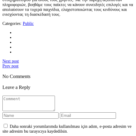
πληροφοριών, βοηθάμε τους παίκτες να κάνουν συνειδητές επιλογές και να
απολαύσουν τα τυχερά παιχνίδια, ελαχιστοποιώντας τους κινδύνους και
ενισχύοντας τη διασκέδασή τους.
Categories:
Public
Next post
Prev post
No Comments
Leave a Reply
Daha sonraki yorumlarımda kullanılması için adım, e-posta adresim ve
site adresim bu tarayıcıya kaydedilsin.