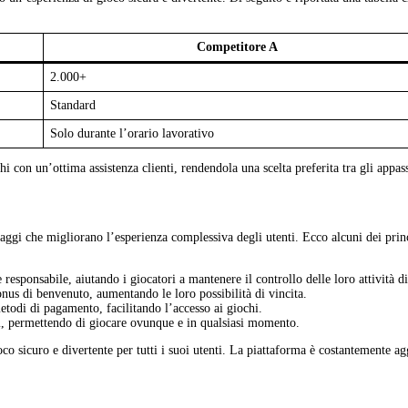
Competitore A
2.000+
Standard
Solo durante l’orario lavorativo
con un’ottima assistenza clienti, rendendola una scelta preferita tra gli appass
ggi che migliorano l’esperienza complessiva degli utenti. Ecco alcuni dei princ
sponsabile, aiutando i giocatori a mantenere il controllo delle loro attività di
nus di benvenuto, aumentando le loro possibilità di vincita.
etodi di pagamento, facilitando l’accesso ai giochi.
i, permettendo di giocare ovunque e in qualsiasi momento.
o sicuro e divertente per tutti i suoi utenti. La piattaforma è costantemente ag