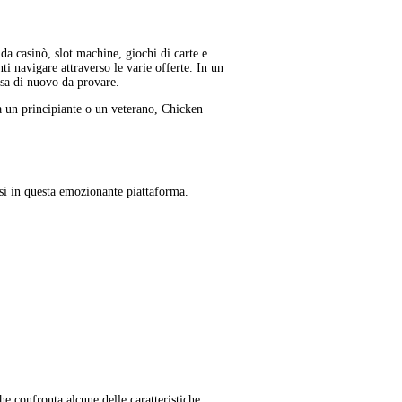
da casinò, slot machine, giochi di carte e
nti navigare attraverso le varie offerte. In un
osa di nuovo da provare.
a un principiante o un veterano, Chicken
rsi in questa emozionante piattaforma.
he confronta alcune delle caratteristiche