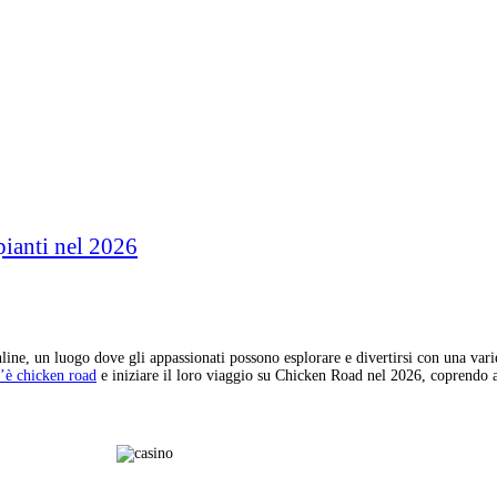
pianti nel 2026
e, un luogo dove gli appassionati possono esplorare e divertirsi con una varie
’è chicken road
e iniziare il loro viaggio su Chicken Road nel 2026, coprendo a