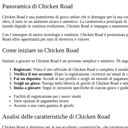
Panoramica di Chicken Road
Chicken Road è una piattaforma di gioco online che si distingue per la sua vas
altro, il tutto in un ambiente sicuro e autentico. La caratteristica principale d
mondo digitale in continua evoluzione, Chicken Road si impegna a mantenere a
Con l’emergere di nuove tecnologie e tendenze, Chicken Road è posizionata pe
Road offre opportunità per tutti di divertirsi e vincere.
Come iniziare su Chicken Road
Iniziare a giocare su Chicken Road è un processo semplice e intuitivo. Di segu
Registrati:
Visita il sito ufficiale di Chicken Road e completa il modul
Verifica il tuo account:
Dopo la registrazione, riceverai un’email di c
Fai un deposito:
Accedi al tuo profilo e scegli un metodo di pagament
Scegli un gioco:
Naviga nella libreria di giochi di Chicken Road e sele
Inizia a giocare:
Segui le istruzioni specifiche di ciascun gioco e godit
Facilità di registrazione per i nuovi utenti
Varie opzioni di pagamento sicure
Accesso a una vasta gamma di giochi
Analisi delle caratteristiche di Chicken Road
Chicken Road si distingue per le sue eccellenti caratteristiche, che garantiscon