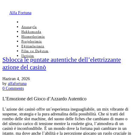
Alfa Fortuna
Anasayfa
Hakkımızda
Hizmetlerimiz
Projelerimiz
Eğitimlerimiz
Film ve Dağıtım
İletişim
Sblocca le puntate autentiche dell’elettrizzante
azione del casinò
Haziran 4, 2026
by
alfafortuna
0 Comments
L’Emozione del Gioco d’Azzardo Autentico
L’azione dei casinò offre un’esperienza ineguagliabile, un mix vibrante di
suspense, strategia e la pura adrenalina della possibilità. Che si tratti del
rombo delle slot machine, del suono delle fiches che cambiano di mano o
del silenzio carico di tensione mentre la roulette gira, l’atmosfera di un
casinò è inconfondibile. È un mondo dove la fortuna può cambiare in un
istante, ma dove anche l’abilità e la percezione giocano un ruolo cruciale in