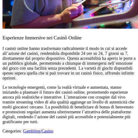
Esperienze Immersive nei Casinò Online
I casinò online hanno trasformato radicalmente il modo in cui si accede
all’azione del casinò, rendendola disponibile 24 ore su 24, 7 giorni su 7,
direttamente dal proprio dispositivo. Questa accessibilità ha aperto le porte a
un pubblico globale, permettendo a chiunque di immergersi nell’emozione
del gioco con una facilità senza precedenti. La varietà di giochi disponibili
spesso supera quella che si può trovare in un casinò fisico, offrendo infinite
opzioni.
Le tecnologie emergenti, come la realtà virtuale e aumentata, stanno
iniziando a plasmare il futuro dei casinò online, promettendo esperienze
ancora più realistiche e interattive. L’interazione con croupier dal vivo
tramite streaming video di alta qualità aggiunge un livello di autenticità che
molti giocatori cercano. La possibilità di beneficiare di bonus di benvenuto
e promozioni regolari aumenta ulteriormente l’attrattiva delle piattaforme
digitali, rendendo l’azione del casinò più accessibile e potenzialmente più
gratificante per tutti.
Categories:
Gambling/Casino