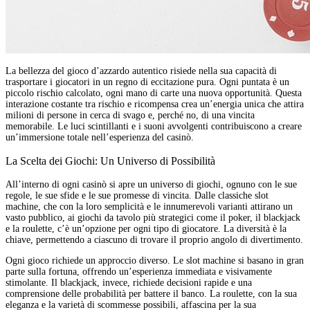
La bellezza del gioco d’azzardo autentico risiede nella sua capacità di
trasportare i giocatori in un regno di eccitazione pura. Ogni puntata è un
piccolo rischio calcolato, ogni mano di carte una nuova opportunità. Questa
interazione costante tra rischio e ricompensa crea un’energia unica che attira
milioni di persone in cerca di svago e, perché no, di una vincita
memorabile. Le luci scintillanti e i suoni avvolgenti contribuiscono a creare
un’immersione totale nell’esperienza del casinò.
La Scelta dei Giochi: Un Universo di Possibilità
All’interno di ogni casinò si apre un universo di giochi, ognuno con le sue
regole, le sue sfide e le sue promesse di vincita. Dalle classiche slot
machine, che con la loro semplicità e le innumerevoli varianti attirano un
vasto pubblico, ai giochi da tavolo più strategici come il poker, il blackjack
e la roulette, c’è un’opzione per ogni tipo di giocatore. La diversità è la
chiave, permettendo a ciascuno di trovare il proprio angolo di divertimento.
Ogni gioco richiede un approccio diverso. Le slot machine si basano in gran
parte sulla fortuna, offrendo un’esperienza immediata e visivamente
stimolante. Il blackjack, invece, richiede decisioni rapide e una
comprensione delle probabilità per battere il banco. La roulette, con la sua
eleganza e la varietà di scommesse possibili, affascina per la sua