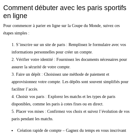
Comment débuter avec les paris sportifs
en ligne
Pour commencer à parier en ligne sur la Coupe du Monde, suivez ces
étapes simples :
S’inscrire sur un site de paris :
Remplissez le formulaire avec vos
informations personnelles pour créer un compte.
Vérifier votre identité :
Fournissez les documents nécessaires pour
assurer la sécurité de votre compte.
Faire un dépôt :
Choisissez une méthode de paiement et
approvisionnez votre compte. Les dépôts sont souvent simplifiés pour
faciliter l’accès.
Choisir vos paris :
Explorez les matchs et les types de paris
disponibles, comme les paris à cotes fixes ou en direct.
Placer vos mises :
Confirmez vos choix et suivez l’évolution de vos
paris pendant les matchs.
Création rapide de compte – Gagnez du temps en vous inscrivant