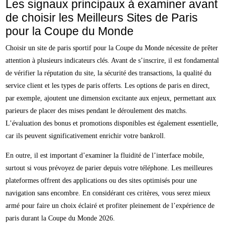
Les signaux principaux à examiner avant
de choisir les Meilleurs Sites de Paris
pour la Coupe du Monde
Choisir un site de paris sportif pour la Coupe du Monde nécessite de prêter
attention à plusieurs indicateurs clés. Avant de s’inscrire, il est fondamental
de vérifier la réputation du site, la sécurité des transactions, la qualité du
service client et les types de paris offerts. Les options de paris en direct,
par exemple, ajoutent une dimension excitante aux enjeux, permettant aux
parieurs de placer des mises pendant le déroulement des matchs.
L’évaluation des bonus et promotions disponibles est également essentielle,
car ils peuvent significativement enrichir votre bankroll.
En outre, il est important d’examiner la fluidité de l’interface mobile,
surtout si vous prévoyez de parier depuis votre téléphone. Les meilleures
plateformes offrent des applications ou des sites optimisés pour une
navigation sans encombre. En considérant ces critères, vous serez mieux
armé pour faire un choix éclairé et profiter pleinement de l’expérience de
paris durant la Coupe du Monde 2026.