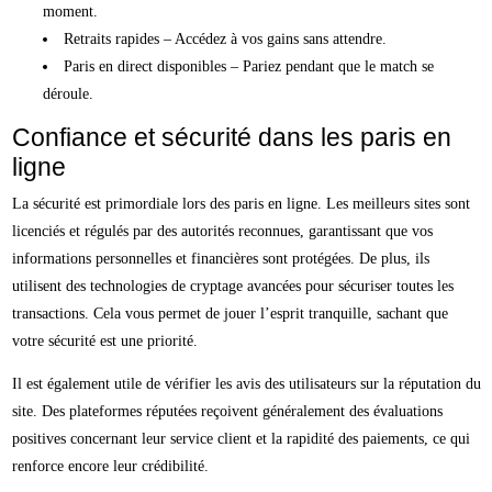
moment.
Retraits rapides – Accédez à vos gains sans attendre.
Paris en direct disponibles – Pariez pendant que le match se
déroule.
Confiance et sécurité dans les paris en
ligne
La sécurité est primordiale lors des paris en ligne. Les meilleurs sites sont
licenciés et régulés par des autorités reconnues, garantissant que vos
informations personnelles et financières sont protégées. De plus, ils
utilisent des technologies de cryptage avancées pour sécuriser toutes les
transactions. Cela vous permet de jouer l’esprit tranquille, sachant que
votre sécurité est une priorité.
Il est également utile de vérifier les avis des utilisateurs sur la réputation du
site. Des plateformes réputées reçoivent généralement des évaluations
positives concernant leur service client et la rapidité des paiements, ce qui
renforce encore leur crédibilité.