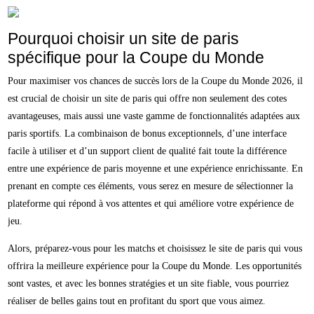
Pourquoi choisir un site de paris
spécifique pour la Coupe du Monde
Pour maximiser vos chances de succès lors de la Coupe du Monde 2026, il
est crucial de choisir un site de paris qui offre non seulement des cotes
avantageuses, mais aussi une vaste gamme de fonctionnalités adaptées aux
paris sportifs. La combinaison de bonus exceptionnels, d’une interface
facile à utiliser et d’un support client de qualité fait toute la différence
entre une expérience de paris moyenne et une expérience enrichissante. En
prenant en compte ces éléments, vous serez en mesure de sélectionner la
plateforme qui répond à vos attentes et qui améliore votre expérience de
jeu.
Alors, préparez-vous pour les matchs et choisissez le site de paris qui vous
offrira la meilleure expérience pour la Coupe du Monde. Les opportunités
sont vastes, et avec les bonnes stratégies et un site fiable, vous pourriez
réaliser de belles gains tout en profitant du sport que vous aimez.