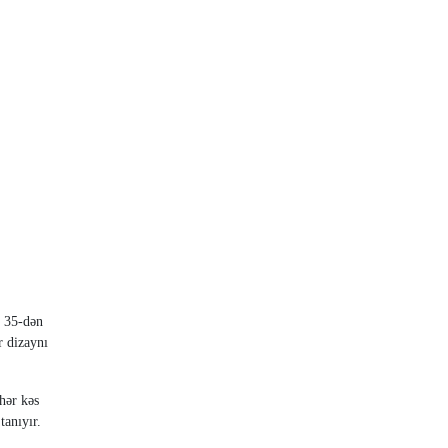
ə 35-dən
 dizaynı
hər kəs
anıyır.