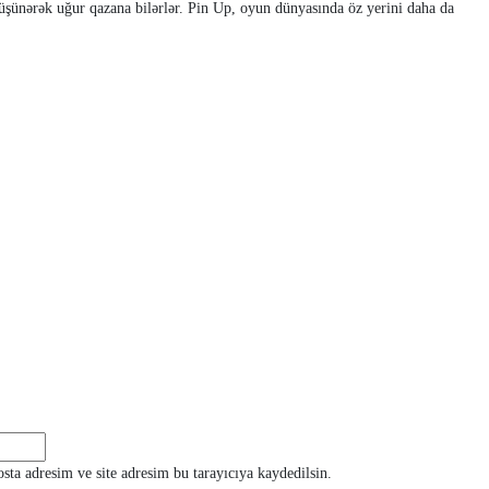
düşünərək uğur qazana bilərlər. Pin Up, oyun dünyasında öz yerini daha da
ta adresim ve site adresim bu tarayıcıya kaydedilsin.