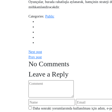
Oyunçular, burada rahatlıqla əylənərək, həmçinin strateji 
möhkəmləndirəcəkdir.
Categories:
Public
Next post
Prev post
No Comments
Leave a Reply
Daha sonraki yorumlarımda kullanılması için adım, e-pos