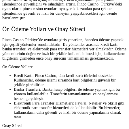
işlemlerinde güvenliğini ve rahatlığını artırır. Pinco Casino, Türkiye’deki
oyuncuların pinco casino oyunları oynayarak kazanılan para çekme
işlemlerinde güvenli ve hızlı bir deneyim yaşayabilecekleri için özenle
hazırlanmıştır.
Ön Ödeme Yolları ve Onay Süreci
Pinco Casino Türkiye’de oyunlara giriş yaparken, önceden ödeme yapmak
için çeşitli yöntemler sunulmaktadır. Bu yöntemler arasında kredi kartı,
banka transferi ve elektronik para transfer hizmetleri yer almaktadır. Ödeme
yöntemlerinin doğru ve hızlı bir şekilde kullanılabilmesi için, kullanıcıların
bilgilerini girmeden önce onay sürecini tamamlaması gerekmektedir.
Ön Ödeme Yolları:
Kredi Kartı: Pinco Casino, tüm kredi kartı türlerini destekler.
Kullanıcılar, ödeme işlemi sırasında kart bilgilerini güvenli bir
şekilde girebilirler.
Banka Transferi: Banka hesap bilgileri ile ödeme yapmak için bu
yöntem kullanılabilir. Transferin tamamlanması ve onaylanması
hemen gerçekleşir.
Elektronik Para Transfer Hizmetleri: PayPal, Neteller ve Skrill gibi
elektronik para transfer hizmetleri de kullanılabilir. Bu hizmetler,
kullanıcıların daha güvenli ve hızlı bir ödeme yapmalarına olanak
tanır.
Onay Süreci: