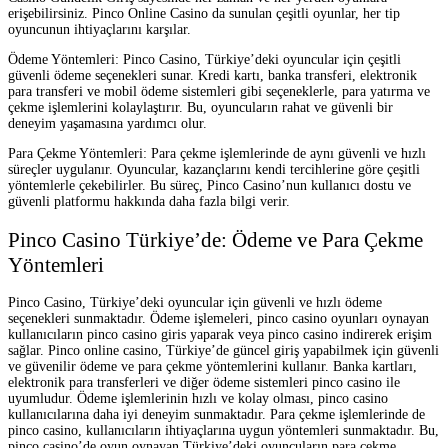
erişebilirsiniz. Pinco Online Casino da sunulan çeşitli oyunlar, her tip
oyuncunun ihtiyaçlarını karşılar.
Ödeme Yöntemleri: Pinco Casino, Türkiye’deki oyuncular için çeşitli
güvenli ödeme seçenekleri sunar. Kredi kartı, banka transferi, elektronik
para transferi ve mobil ödeme sistemleri gibi seçeneklerle, para yatırma ve
çekme işlemlerini kolaylaştırır. Bu, oyuncuların rahat ve güvenli bir
deneyim yaşamasına yardımcı olur.
Para Çekme Yöntemleri: Para çekme işlemlerinde de aynı güvenli ve hızlı
süreçler uygulanır. Oyuncular, kazançlarını kendi tercihlerine göre çeşitli
yöntemlerle çekebilirler. Bu süreç, Pinco Casino’nun kullanıcı dostu ve
güvenli platformu hakkında daha fazla bilgi verir.
Pinco Casino Türkiye’de: Ödeme ve Para Çekme
Yöntemleri
Pinco Casino, Türkiye’deki oyuncular için güvenli ve hızlı ödeme
seçenekleri sunmaktadır. Ödeme işlemeleri, pinco casino oyunları oynayan
kullanıcıların pinco casino giris yaparak veya pinco casino indirerek erişim
sağlar. Pinco online casino, Türkiye’de güncel giriş yapabilmek için güvenli
ve güvenilir ödeme ve para çekme yöntemlerini kullanır. Banka kartları,
elektronik para transferleri ve diğer ödeme sistemleri pinco casino ile
uyumludur. Ödeme işlemlerinin hızlı ve kolay olması, pinco casino
kullanıcılarına daha iyi deneyim sunmaktadır. Para çekme işlemlerinde de
pinco casino, kullanıcıların ihtiyaçlarına uygun yöntemleri sunmaktadır. Bu,
pinco casino’de oyun oynayan Türkiye’deki oyuncuların para çekme