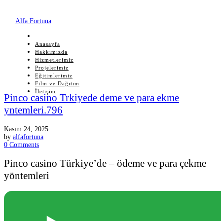
Alfa Fortuna
Anasayfa
Hakkımızda
Hizmetlerimiz
Projelerimiz
Eğitimlerimiz
Film ve Dağıtım
İletişim
Pinco casino Trkiyede deme ve para ekme
yntemleri.796
Kasım 24, 2025
by
alfafortuna
0 Comments
Pinco casino Türkiye’de – ödeme ve para çekme
yöntemleri