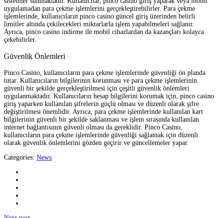
sistemler sunmaktadır. Kullanıcılar, pinco casino giriş yaparak veya mobil
uygulamadan para çekme işlemlerini gerçekleştirebilirler. Para çekme
işlemlerinde, kullanıcıların pinco casino güncel giriş üzerinden belirli
limitler altında çekilecekleri miktarlarla işlem yapabilmeleri sağlanır.
Ayrıca, pinco casino indirme ile mobil cihazlardan da kazançları kolayca
çekebilirler.
Güvenlik Önlemleri
Pinco Casino, kullanıcıların para çekme işlemlerinde güvenliği ön planda
tutar. Kullanıcıların bilgilerinin korunması ve para çekme işlemlerinin
güvenli bir şekilde gerçekleştirilmesi için çeşitli güvenlik önlemleri
uygulanmaktadır. Kullanıcıların hesap bilgilerini korumak için, pinco casino
giriş yaparken kullanılan şifrelerin güçlü olması ve düzenli olarak şifre
değiştirilmesi önemlidir. Ayrıca, para çekme işlemlerinde kullanılan kart
bilgilerinin güvenli bir şekilde saklanması ve işlem sırasında kullanılan
internet bağlantısının güvenli olması da gereklidir. Pinco Casino,
kullanıcıların para çekme işlemlerinde güvenliği sağlamak için düzenli
olarak güvenlik önlemlerini gözden geçirir ve güncellemeler yapar.
Categories:
News
Next post