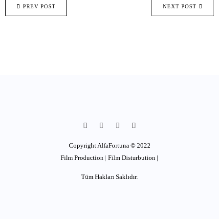
PREV POST
NEXT POST
Copyright AlfaFortuna © 2022
Film Production | Film Disturbution |
Tüm Hakları Saklıdır.