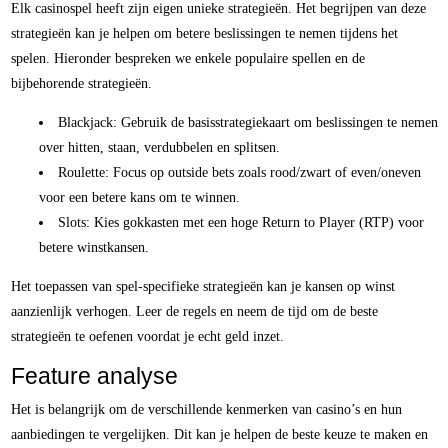
Elk casinospel heeft zijn eigen unieke strategieën. Het begrijpen van deze
strategieën kan je helpen om betere beslissingen te nemen tijdens het
spelen. Hieronder bespreken we enkele populaire spellen en de
bijbehorende strategieën.
Blackjack:
Gebruik de basisstrategiekaart om beslissingen te nemen
over hitten, staan, verdubbelen en splitsen.
Roulette:
Focus op outside bets zoals rood/zwart of even/oneven
voor een betere kans om te winnen.
Slots:
Kies gokkasten met een hoge Return to Player (RTP) voor
betere winstkansen.
Het toepassen van spel-specifieke strategieën kan je kansen op winst
aanzienlijk verhogen. Leer de regels en neem de tijd om de beste
strategieën te oefenen voordat je echt geld inzet.
Feature analyse
Het is belangrijk om de verschillende kenmerken van casino’s en hun
aanbiedingen te vergelijken. Dit kan je helpen de beste keuze te maken en