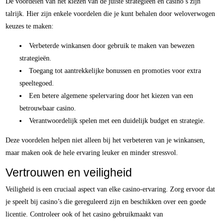
De voordelen van het kiezen van de juiste strategieën en casino’s zijn
talrijk. Hier zijn enkele voordelen die je kunt behalen door weloverwogen
keuzes te maken:
Verbeterde winkansen door gebruik te maken van bewezen
strategieën.
Toegang tot aantrekkelijke bonussen en promoties voor extra
speeltegoed.
Een betere algemene spelervaring door het kiezen van een
betrouwbaar casino.
Verantwoordelijk spelen met een duidelijk budget en strategie.
Deze voordelen helpen niet alleen bij het verbeteren van je winkansen,
maar maken ook de hele ervaring leuker en minder stressvol.
Vertrouwen en veiligheid
Veiligheid is een cruciaal aspect van elke casino-ervaring. Zorg ervoor dat
je speelt bij casino’s die gereguleerd zijn en beschikken over een goede
licentie. Controleer ook of het casino gebruikmaakt van