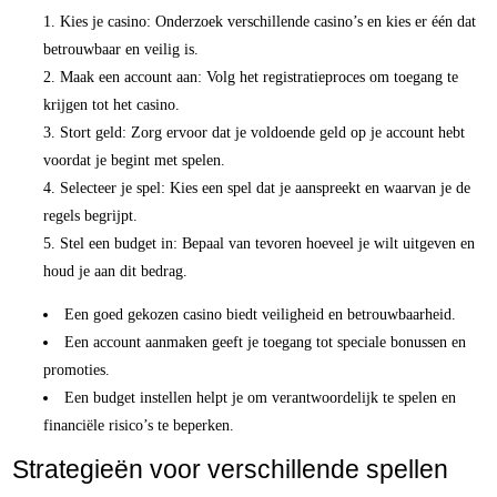
Kies je casino:
Onderzoek verschillende casino’s en kies er één dat
betrouwbaar en veilig is.
Maak een account aan:
Volg het registratieproces om toegang te
krijgen tot het casino.
Stort geld:
Zorg ervoor dat je voldoende geld op je account hebt
voordat je begint met spelen.
Selecteer je spel:
Kies een spel dat je aanspreekt en waarvan je de
regels begrijpt.
Stel een budget in:
Bepaal van tevoren hoeveel je wilt uitgeven en
houd je aan dit bedrag.
Een goed gekozen casino biedt veiligheid en betrouwbaarheid.
Een account aanmaken geeft je toegang tot speciale bonussen en
promoties.
Een budget instellen helpt je om verantwoordelijk te spelen en
financiële risico’s te beperken.
Strategieën voor verschillende spellen