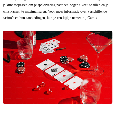
je kunt toepassen om je spelervaring naar een hoger niveau te tillen en je
winstkansen te maximaliseren. Voor meer informatie over verschillende
casino’s en hun aanbiedingen, kun je een kijkje nemen bij
Gamix
.