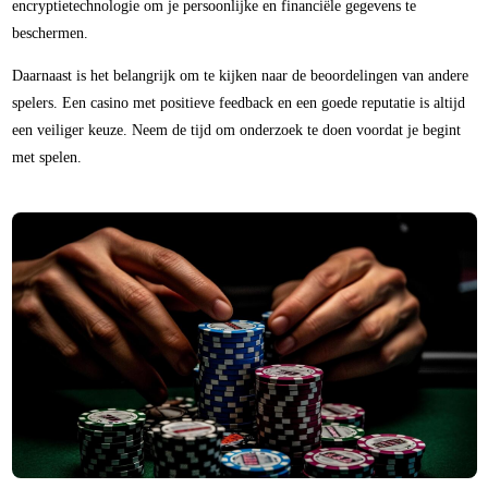
encryptietechnologie om je persoonlijke en financiële gegevens te
beschermen.
Daarnaast is het belangrijk om te kijken naar de beoordelingen van andere
spelers. Een casino met positieve feedback en een goede reputatie is altijd
een veiliger keuze. Neem de tijd om onderzoek te doen voordat je begint
met spelen.