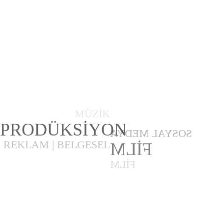
Detalles prácticos para las apuestas en
el Mundial 2026
El partido entre España y Bélgica promete ser uno de los encuentros más
esperados del Mundial 2026. Con las cuotas de victoria para España en
1.63 y para Bélgica en 5.5, se presenta una clara ventaja para la selección
española. Sin embargo, el factor sorpresa siempre está presente en el
fútbol, especialmente en competiciones de alto nivel. Las apuestas “Empate
no cuenta” para España son altamente recomendadas, con una cuota de
1.41 y una confianza de 7.4/10, haciendo que esta opción sea atractiva para
MÜZİK
los apostadores más cautelosos.
PRODÜKSİYON
SOSYAL MEDYA
Cuotas competitivas para maximizar tus ganancias.
REKLAM | BELGESEL
FİLM
Opciones de apuestas en vivo durante el partido.
FİLM
Acceso a estadísticas y análisis previos al partido para ayudar en la
toma de decisiones.
Además, las tendencias recientes de rendimiento de ambas selecciones
pueden ser analizadas para hacer predicciones más informadas. Por
ejemplo, el historial de enfrentamientos previos y las condiciones de juego