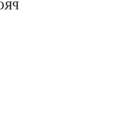
BELGESEL
 время
сех
мокоды
тели
указаны
услуги
я на
 а кроме
ельный
сов на
м можете