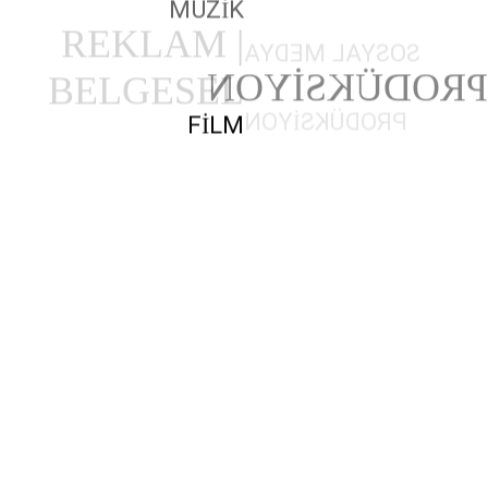
MÜZİK
entretenimiento y la diversión, especialmente en plataformas como
REKLAM |
PinUp.
SOSYAL MEDYA
PRODÜKSİYON
BELGESEL
Este cambio cultural permite que más personas se sientan
cómodas al explorar el mundo de los juegos en línea. Al ver a sus
PRODÜKSİYON
REKLAM | BELGESEL
ídolos participar, los seguidores pueden abrirse a la idea de que el
juego es una forma legítima de entretenimiento y una oportunidad
para socializar y disfrutar, lo cual es un gran atractivo para quienes
juegan en línea casino.
PinUp: la plataforma ideal para los amantes
del juego
PinUp se ha establecido como una de las plataformas más
recomendadas para los aficionados al juego en línea. Ofrece una
experiencia segura y variada, con una amplia gama de juegos,
desde tragamonedas hasta juegos de mesa y un casino en vivo. La
posibilidad de interactuar con otros jugadores en un entorno