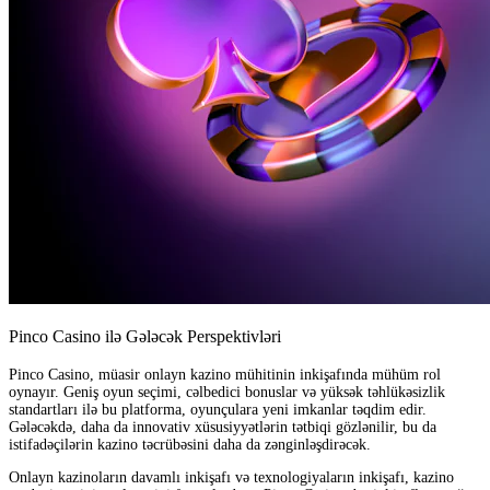
Pinco Casino ilə Gələcək Perspektivləri
Pinco Casino, müasir onlayn kazino mühitinin inkişafında mühüm rol
oynayır. Geniş oyun seçimi, cəlbedici bonuslar və yüksək təhlükəsizlik
standartları ilə bu platforma, oyunçulara yeni imkanlar təqdim edir.
Gələcəkdə, daha da innovativ xüsusiyyətlərin tətbiqi gözlənilir, bu da
istifadəçilərin kazino təcrübəsini daha da zənginləşdirəcək.
Onlayn kazinoların davamlı inkişafı və texnologiyaların inkişafı, kazino