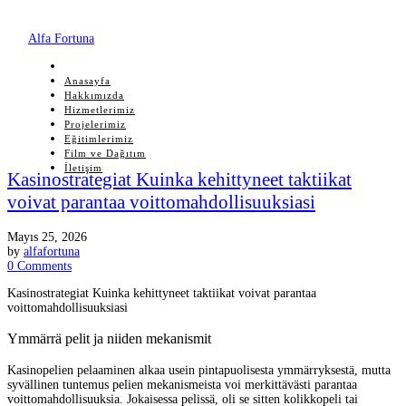
Alfa Fortuna
Anasayfa
Hakkımızda
Hizmetlerimiz
Projelerimiz
Eğitimlerimiz
Film ve Dağıtım
İletişim
Kasinostrategiat Kuinka kehittyneet taktiikat
voivat parantaa voittomahdollisuuksiasi
Mayıs 25, 2026
by
alfafortuna
0 Comments
Kasinostrategiat Kuinka kehittyneet taktiikat voivat parantaa
voittomahdollisuuksiasi
Ymmärrä pelit ja niiden mekanismit
Kasinopelien pelaaminen alkaa usein pintapuolisesta ymmärryksestä, mutta
syvällinen tuntemus pelien mekanismeista voi merkittävästi parantaa
voittomahdollisuuksia. Jokaisessa pelissä, oli se sitten kolikkopeli tai