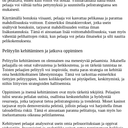
on pelattava, ennen kuin voitot voi nostaa. Ymmärtämällä nämä ehdot
pelaaja voi välttää turhia pettymyksiä ja suunnitella pelistrategiansa sen
mukaisesti.
Käyttämällä bonuksia viisaasti, pelaaja voi kasvattaa pelikassaa ja parantaa
mahdollisuuksia voittoon. Esimerkiksi ilmaiskierrokset, jotka usein
sisältyvät bonuksiin, tarjoavat mahdollisuuden voittaa ilman
lisäkustannuksia. Tämä ei ainoastaan lisää voittomahdollisuuksia, vaan myös
vähentää pelihaittojen riskiä, kun pelaaja voi pelata ilmaiseksi ja silti nauttia
pelikokemuksesta.
Pelityylin kehittäminen ja jatkuva oppiminen
Pelityylin kehittäminen on olennainen osa menestyvää pelaamista. Jokaisella
pelaajalla on omat vahvuutensa ja heikkoutensa, ja on tärkeää tunnistaa ne.
Toisten pelaajien pelityyli voi inspiroida, mutta paras strategia on kehittää
oma henkilökohtainen lähestymistapa. Tämä voi tarkoittaa esimerkiksi
tiettyjen pelityyppien, kuten kolikkopelien tai pöytäpelien, keskittymistä, ja
niihin liittyvien strategioiden hallitsemista.
Oppiminen ja itsensä kehittäminen ovat myös tärkeitä tekijöitä. Pelaajien
tulisi seurata pelialan uutisia, osallistua keskusteluihin ja hyödyntää
resursseja, jotka tarjoavat tietoa pelistrategioista ja trendeistä. Monet kasinot
tarjoavat myös demoversioita peleistä, jolloin pelaaja voi harjoitella ilman
taloudellista riskiä. Tämä ei ainoastaan paranna pelitaitoja, vaan myös luo
itseluottamusta oikeassa pelitilanteessa.
Kehittyneet pelaajat analysoivat usein omia pelisuorituksiaan ja oppivat