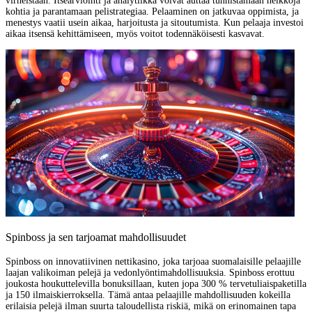
virheistään. Itsearviointi ja analytiikka voivat auttaa tunnistamaan heikkoja
kohtia ja parantamaan pelistrategiaa. Pelaaminen on jatkuvaa oppimista, ja
menestys vaatii usein aikaa, harjoitusta ja sitoutumista. Kun pelaaja investoi
aikaa itsensä kehittämiseen, myös voitot todennäköisesti kasvavat.
Spinboss ja sen tarjoamat mahdollisuudet
Spinboss on innovatiivinen nettikasino, joka tarjoaa suomalaisille pelaajille
laajan valikoiman pelejä ja vedonlyöntimahdollisuuksia. Spinboss erottuu
joukosta houkuttelevilla bonuksillaan, kuten jopa 300 % tervetuliaispaketilla
ja 150 ilmaiskierroksella. Tämä antaa pelaajille mahdollisuuden kokeilla
erilaisia pelejä ilman suurta taloudellista riskiä, mikä on erinomainen tapa