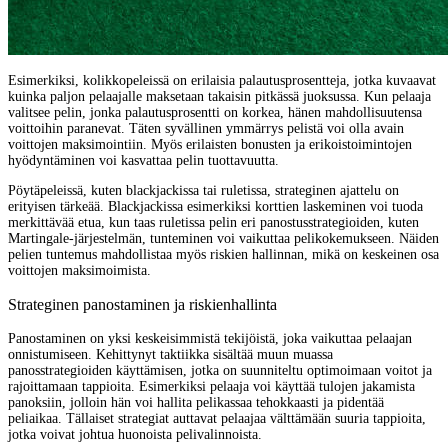
Esimerkiksi, kolikkopeleissä on erilaisia palautusprosentteja, jotka kuvaavat
kuinka paljon pelaajalle maksetaan takaisin pitkässä juoksussa. Kun pelaaja
valitsee pelin, jonka palautusprosentti on korkea, hänen mahdollisuutensa
voittoihin paranevat. Täten syvällinen ymmärrys pelistä voi olla avain
voittojen maksimointiin. Myös erilaisten bonusten ja erikoistoimintojen
hyödyntäminen voi kasvattaa pelin tuottavuutta.
Pöytäpeleissä, kuten blackjackissa tai ruletissa, strateginen ajattelu on
erityisen tärkeää. Blackjackissa esimerkiksi korttien laskeminen voi tuoda
merkittävää etua, kun taas ruletissa pelin eri panostusstrategioiden, kuten
Martingale-järjestelmän, tunteminen voi vaikuttaa pelikokemukseen. Näiden
pelien tuntemus mahdollistaa myös riskien hallinnan, mikä on keskeinen osa
voittojen maksimoimista.
Strateginen panostaminen ja riskienhallinta
Panostaminen on yksi keskeisimmistä tekijöistä, joka vaikuttaa pelaajan
onnistumiseen. Kehittynyt taktiikka sisältää muun muassa
panosstrategioiden käyttämisen, jotka on suunniteltu optimoimaan voitot ja
rajoittamaan tappioita. Esimerkiksi pelaaja voi käyttää tulojen jakamista
panoksiin, jolloin hän voi hallita pelikassaa tehokkaasti ja pidentää
peliaikaa. Tällaiset strategiat auttavat pelaajaa välttämään suuria tappioita,
jotka voivat johtua huonoista pelivalinnoista.