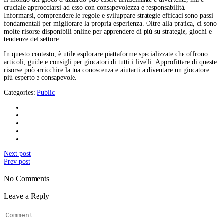
cruciale approcciarsi ad esso con consapevolezza e responsabilità.
Informarsi, comprendere le regole e sviluppare strategie efficaci sono passi
fondamentali per migliorare la propria esperienza. Oltre alla pratica, ci sono
molte risorse disponibili online per apprendere di più su strategie, giochi e
tendenze del settore.
In questo contesto, è utile esplorare piattaforme specializzate che offrono
articoli, guide e consigli per giocatori di tutti i livelli. Approfittare di queste
risorse può arricchire la tua conoscenza e aiutarti a diventare un giocatore
più esperto e consapevole.
Categories:
Public
Next post
Prev post
No Comments
Leave a Reply