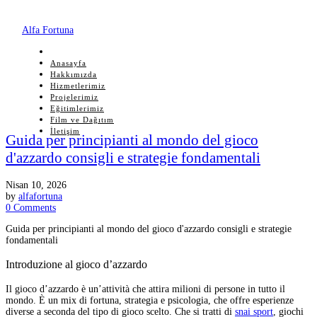
Alfa Fortuna
Anasayfa
Hakkımızda
Hizmetlerimiz
Projelerimiz
Eğitimlerimiz
Film ve Dağıtım
İletişim
Guida per principianti al mondo del gioco
d'azzardo consigli e strategie fondamentali
Nisan 10, 2026
by
alfafortuna
0 Comments
Guida per principianti al mondo del gioco d'azzardo consigli e strategie
fondamentali
Introduzione al gioco d’azzardo
Il gioco d’azzardo è un’attività che attira milioni di persone in tutto il
mondo. È un mix di fortuna, strategia e psicologia, che offre esperienze
diverse a seconda del tipo di gioco scelto. Che si tratti di
snai sport
, giochi