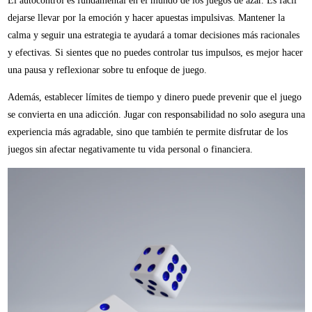
El autocontrol es fundamental en el mundo de los juegos de azar. Es fácil
dejarse llevar por la emoción y hacer apuestas impulsivas. Mantener la
calma y seguir una estrategia te ayudará a tomar decisiones más racionales
y efectivas. Si sientes que no puedes controlar tus impulsos, es mejor hacer
una pausa y reflexionar sobre tu enfoque de juego.
Además, establecer límites de tiempo y dinero puede prevenir que el juego
se convierta en una adicción. Jugar con responsabilidad no solo asegura una
experiencia más agradable, sino que también te permite disfrutar de los
juegos sin afectar negativamente tu vida personal o financiera.