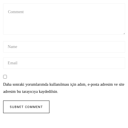
Daha sonraki yorumlarımda kullanılması için adım, e-posta adresim ve site
adresim bu tarayıcıya kaydedilsin.