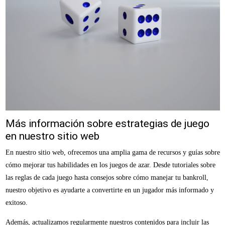
Más información sobre estrategias de juego
en nuestro sitio web
En nuestro sitio web, ofrecemos una amplia gama de recursos y guías sobre
cómo mejorar tus habilidades en los juegos de azar. Desde tutoriales sobre
las reglas de cada juego hasta consejos sobre cómo manejar tu bankroll,
nuestro objetivo es ayudarte a convertirte en un jugador más informado y
exitoso.
Además, actualizamos regularmente nuestros contenidos para incluir las