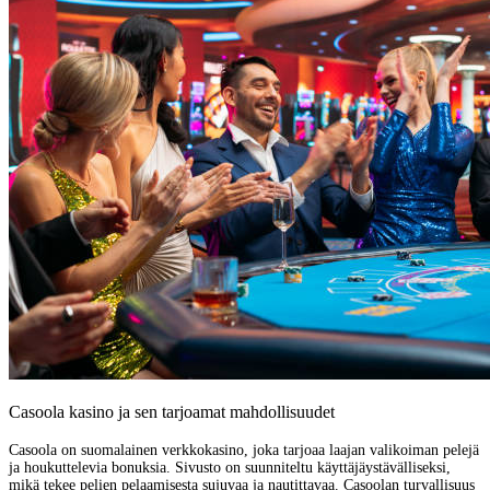
Casoola kasino ja sen tarjoamat mahdollisuudet
Casoola on suomalainen verkkokasino, joka tarjoaa laajan valikoiman pelejä
ja houkuttelevia bonuksia. Sivusto on suunniteltu käyttäjäystävälliseksi,
mikä tekee pelien pelaamisesta sujuvaa ja nautittavaa. Casoolan turvallisuus