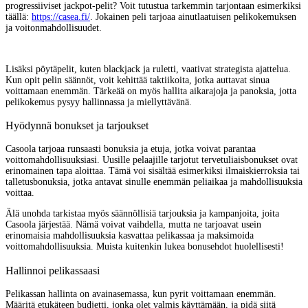
progressiiviset jackpot-pelit? Voit tutustua tarkemmin tarjontaan esimerkiksi
täällä:
https://casea.fi/
. Jokainen peli tarjoaa ainutlaatuisen pelikokemuksen
ja voitonmahdollisuudet.
Lisäksi pöytäpelit, kuten blackjack ja ruletti, vaativat strategista ajattelua.
Kun opit pelin säännöt, voit kehittää taktiikoita, jotka auttavat sinua
voittamaan enemmän. Tärkeää on myös hallita aikarajoja ja panoksia, jotta
pelikokemus pysyy hallinnassa ja miellyttävänä.
Hyödynnä bonukset ja tarjoukset
Casoola tarjoaa runsaasti bonuksia ja etuja, jotka voivat parantaa
voittomahdollisuuksiasi. Uusille pelaajille tarjotut tervetuliaisbonukset ovat
erinomainen tapa aloittaa. Tämä voi sisältää esimerkiksi ilmaiskierroksia tai
talletusbonuksia, jotka antavat sinulle enemmän peliaikaa ja mahdollisuuksia
voittaa.
Älä unohda tarkistaa myös säännöllisiä tarjouksia ja kampanjoita, joita
Casoola järjestää. Nämä voivat vaihdella, mutta ne tarjoavat usein
erinomaisia mahdollisuuksia kasvattaa pelikassaa ja maksimoida
voittomahdollisuuksia. Muista kuitenkin lukea bonusehdot huolellisesti!
Hallinnoi pelikassaasi
Pelikassan hallinta on avainasemassa, kun pyrit voittamaan enemmän.
Määritä etukäteen budjetti, jonka olet valmis käyttämään, ja pidä siitä