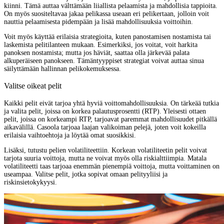
kiinni. Tämä auttaa välttämään liiallista pelaamista ja mahdollisia tappioita.
On myös suositeltavaa jakaa pelikassa useaan eri pelikertaan, jolloin voit
nauttia pelaamisesta pidempään ja lisää mahdollisuuksia voittoihin.
Voit myös käyttää erilaisia strategioita, kuten panostamisen nostamista tai
laskemista pelitilanteen mukaan. Esimerkiksi, jos voitat, voit harkita
panoksen nostamista; mutta jos häviät, saattaa olla järkevää palata
alkuperäiseen panokseen. Tämäntyyppiset strategiat voivat auttaa sinua
säilyttämään hallinnan pelikokemuksessa.
Valitse oikeat pelit
Kaikki pelit eivät tarjoa yhtä hyviä voittomahdollisuuksia. On tärkeää tutkia
ja valita pelit, joissa on korkea palautusprosentti (RTP). Yleisesti ottaen
pelit, joissa on korkeampi RTP, tarjoavat paremmat mahdollisuudet pitkällä
aikavälillä. Casoola tarjoaa laajan valikoiman pelejä, joten voit kokeilla
erilaisia vaihtoehtoja ja löytää omat suosikkisi.
Lisäksi, tutustu pelien volatiliteettiin. Korkean volatiliteetin pelit voivat
tarjota suuria voittoja, mutta ne voivat myös olla riskialttiimpia. Matala
volatiliteetti taas tarjoaa enemmän pienempiä voittoja, mutta voittaminen on
useampaa. Valitse pelit, jotka sopivat omaan pelityyliisi ja
riskinsietokykyysi.