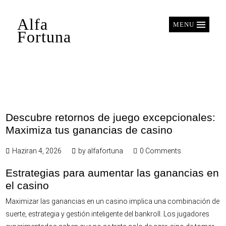
Alfa
MENU
Fortuna
Descubre retornos de juego excepcionales:
Maximiza tus ganancias de casino
Haziran 4, 2026
by
alfafortuna
0 Comments
Estrategias para aumentar las ganancias en
el casino
Maximizar las ganancias en un casino implica una combinación de
suerte, estrategia y gestión inteligente del bankroll. Los jugadores