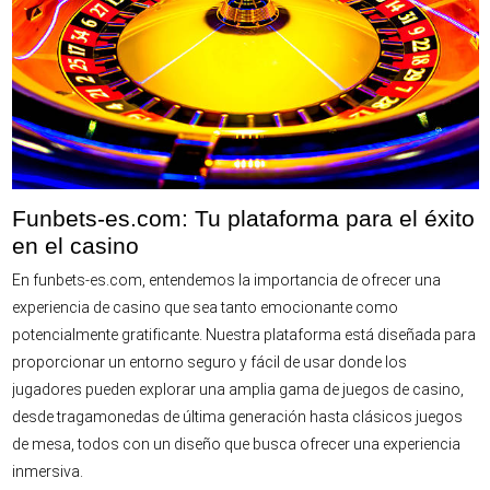
Funbets-es.com: Tu plataforma para el éxito
en el casino
En funbets-es.com, entendemos la importancia de ofrecer una
experiencia de casino que sea tanto emocionante como
potencialmente gratificante. Nuestra plataforma está diseñada para
proporcionar un entorno seguro y fácil de usar donde los
jugadores pueden explorar una amplia gama de juegos de casino,
desde tragamonedas de última generación hasta clásicos juegos
de mesa, todos con un diseño que busca ofrecer una experiencia
inmersiva.