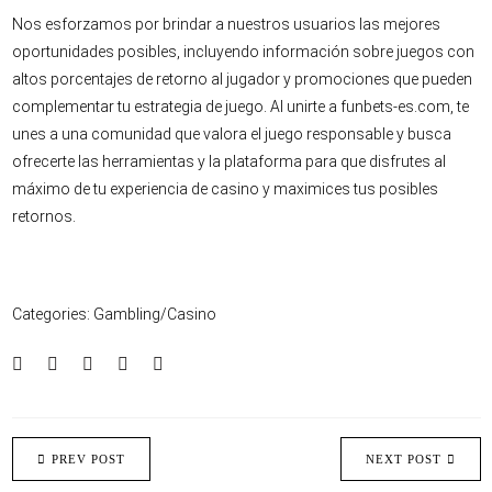
Nos esforzamos por brindar a nuestros usuarios las mejores
oportunidades posibles, incluyendo información sobre juegos con
altos porcentajes de retorno al jugador y promociones que pueden
complementar tu estrategia de juego. Al unirte a funbets-es.com, te
unes a una comunidad que valora el juego responsable y busca
ofrecerte las herramientas y la plataforma para que disfrutes al
máximo de tu experiencia de casino y maximices tus posibles
retornos.
Categories:
Gambling/Casino
PREV POST
NEXT POST