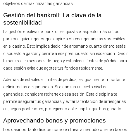
objetivos de maximizar las ganancias.
Gestión del bankroll: La clave de la
sostenibilidad
La gestión efectiva del bankroll es quizás el aspecto más crítico
para cualquier jugador que aspire a obtener ganancias sostenibles
en el casino. Esto implica decidir de antemano cuánto dinero estás
dispuesto a gastar y ceñirte a ese presupuesto sin excepción. Dividir
tu bankroll en sesiones de juego y establecer límites de pérdida para
cada sesión evita que agotes tus fondos rápidamente.
Además de establecer límites de pérdida, es igualmente importante
definir metas de ganancias. Si alcanzas un cierto nivel de
ganancias, considera retirarte de esa sesión. Esta disciplina te
permite asegurar tus ganancias y evitar la tentación de arriesgarlas
en juegos posteriores, protegiendo así el capital que has ganado.
Aprovechando bonos y promociones
Los casinos, tanto físicos como en línea, a menudo ofrecen bonos