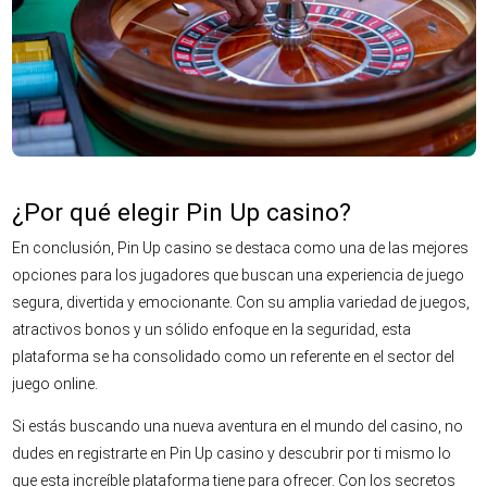
¿Por qué elegir Pin Up casino?
En conclusión, Pin Up casino se destaca como una de las mejores
opciones para los jugadores que buscan una experiencia de juego
segura, divertida y emocionante. Con su amplia variedad de juegos,
atractivos bonos y un sólido enfoque en la seguridad, esta
plataforma se ha consolidado como un referente en el sector del
juego online.
Si estás buscando una nueva aventura en el mundo del casino, no
dudes en registrarte en Pin Up casino y descubrir por ti mismo lo
que esta increíble plataforma tiene para ofrecer. Con los secretos