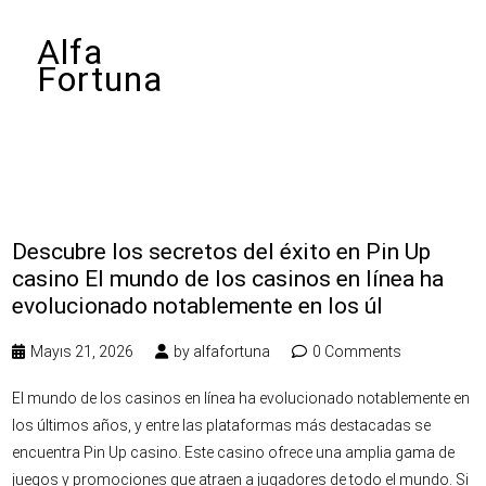
Alfa
Fortuna
Descubre los secretos del éxito en Pin Up
casino El mundo de los casinos en línea ha
evolucionado notablemente en los úl
Mayıs 21, 2026
by
alfafortuna
0 Comments
El mundo de los casinos en línea ha evolucionado notablemente en
los últimos años, y entre las plataformas más destacadas se
encuentra Pin Up casino. Este casino ofrece una amplia gama de
juegos y promociones que atraen a jugadores de todo el mundo. Si