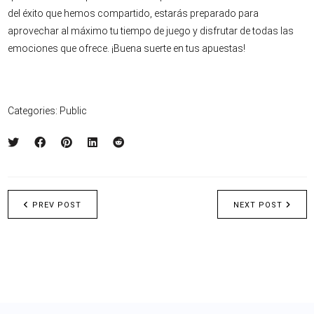
del éxito que hemos compartido, estarás preparado para
aprovechar al máximo tu tiempo de juego y disfrutar de todas las
emociones que ofrece. ¡Buena suerte en tus apuestas!
Categories:
Public
PREV POST
NEXT POST