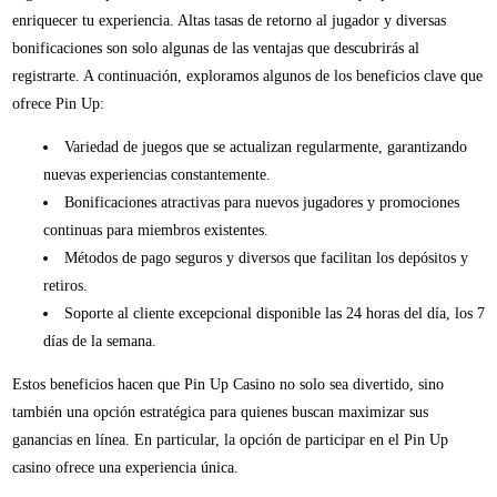
enriquecer tu experiencia. Altas tasas de retorno al jugador y diversas
bonificaciones son solo algunas de las ventajas que descubrirás al
registrarte. A continuación, exploramos algunos de los beneficios clave que
ofrece Pin Up:
Variedad de juegos que se actualizan regularmente, garantizando
nuevas experiencias constantemente.
Bonificaciones atractivas para nuevos jugadores y promociones
continuas para miembros existentes.
Métodos de pago seguros y diversos que facilitan los depósitos y
retiros.
Soporte al cliente excepcional disponible las 24 horas del día, los 7
días de la semana.
Estos beneficios hacen que Pin Up Casino no solo sea divertido, sino
también una opción estratégica para quienes buscan maximizar sus
ganancias en línea. En particular, la opción de participar en el Pin Up
casino ofrece una experiencia única.