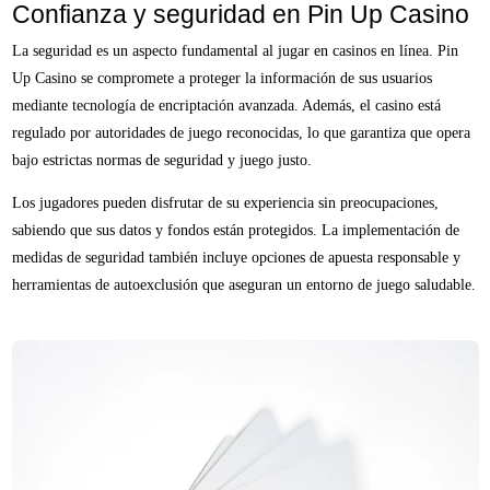
Confianza y seguridad en Pin Up Casino
La seguridad es un aspecto fundamental al jugar en casinos en línea. Pin
Up Casino se compromete a proteger la información de sus usuarios
mediante tecnología de encriptación avanzada. Además, el casino está
regulado por autoridades de juego reconocidas, lo que garantiza que opera
bajo estrictas normas de seguridad y juego justo.
Los jugadores pueden disfrutar de su experiencia sin preocupaciones,
sabiendo que sus datos y fondos están protegidos. La implementación de
medidas de seguridad también incluye opciones de apuesta responsable y
herramientas de autoexclusión que aseguran un entorno de juego saludable.