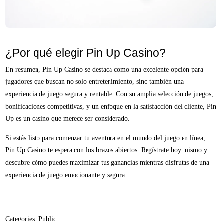
¿Por qué elegir Pin Up Casino?
En resumen, Pin Up Casino se destaca como una excelente opción para
jugadores que buscan no solo entretenimiento, sino también una
experiencia de juego segura y rentable. Con su amplia selección de juegos,
bonificaciones competitivas, y un enfoque en la satisfacción del cliente, Pin
Up es un casino que merece ser considerado.
Si estás listo para comenzar tu aventura en el mundo del juego en línea,
Pin Up Casino te espera con los brazos abiertos. Regístrate hoy mismo y
descubre cómo puedes maximizar tus ganancias mientras disfrutas de una
experiencia de juego emocionante y segura.
Categories:
Public