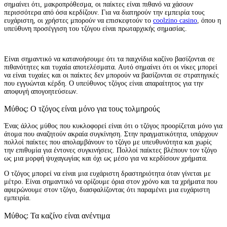
σημαίνει ότι, μακροπρόθεσμα, οι παίκτες είναι πιθανό να χάσουν
περισσότερα από όσα κερδίζουν. Για να διατηρούν την εμπειρία τους
ευχάριστη, οι χρήστες μπορούν να επισκεφτούν το
coolzino casino
, όπου η
υπεύθυνη προσέγγιση του τζόγου είναι πρωταρχικής σημασίας.
Είναι σημαντικό να κατανοήσουμε ότι τα παιχνίδια καζίνο βασίζονται σε
πιθανότητες και τυχαία αποτελέσματα. Αυτό σημαίνει ότι οι νίκες μπορεί
να είναι τυχαίες και οι παίκτες δεν μπορούν να βασίζονται σε στρατηγικές
που εγγυώνται κέρδη. Ο υπεύθυνος τζόγος είναι απαραίτητος για την
αποφυγή απογοητεύσεων.
Μύθος: Ο τζόγος είναι μόνο για τους τολμηρούς
Ένας άλλος μύθος που κυκλοφορεί είναι ότι ο τζόγος προορίζεται μόνο για
άτομα που αναζητούν ακραία συγκίνηση. Στην πραγματικότητα, υπάρχουν
πολλοί παίκτες που απολαμβάνουν το τζόγο με υπευθυνότητα και χωρίς
την επιθυμία για έντονες συγκινήσεις. Πολλοί παίκτες βλέπουν τον τζόγο
ως μια μορφή ψυχαγωγίας και όχι ως μέσο για να κερδίσουν χρήματα.
Ο τζόγος μπορεί να είναι μια ευχάριστη δραστηριότητα όταν γίνεται με
μέτρο. Είναι σημαντικό να ορίζουμε όρια στον χρόνο και τα χρήματα που
αφιερώνουμε στον τζόγο, διασφαλίζοντας ότι παραμένει μια ευχάριστη
εμπειρία.
Μύθος: Τα καζίνο είναι ανέντιμα