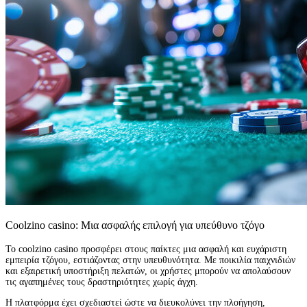
Coolzino casino: Μια ασφαλής επιλογή για υπεύθυνο τζόγο
Το coolzino casino προσφέρει στους παίκτες μια ασφαλή και ευχάριστη
εμπειρία τζόγου, εστιάζοντας στην υπευθυνότητα. Με ποικιλία παιχνιδιών
και εξαιρετική υποστήριξη πελατών, οι χρήστες μπορούν να απολαύσουν
τις αγαπημένες τους δραστηριότητες χωρίς άγχη.
Η πλατφόρμα έχει σχεδιαστεί ώστε να διευκολύνει την πλοήγηση,