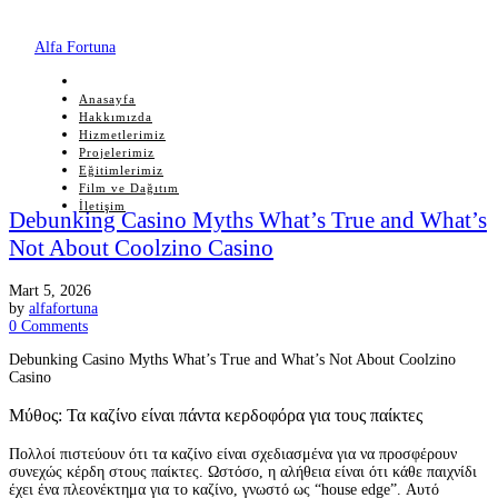
Alfa Fortuna
Anasayfa
Hakkımızda
Hizmetlerimiz
Projelerimiz
Eğitimlerimiz
Film ve Dağıtım
İletişim
Debunking Casino Myths What’s True and What’s
Not About Coolzino Casino
Mart 5, 2026
by
alfafortuna
0 Comments
Debunking Casino Myths What’s True and What’s Not About Coolzino
Casino
Μύθος: Τα καζίνο είναι πάντα κερδοφόρα για τους παίκτες
Πολλοί πιστεύουν ότι τα καζίνο είναι σχεδιασμένα για να προσφέρουν
συνεχώς κέρδη στους παίκτες. Ωστόσο, η αλήθεια είναι ότι κάθε παιχνίδι
έχει ένα πλεονέκτημα για το καζίνο, γνωστό ως “house edge”. Αυτό