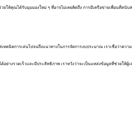
ให้คุณได้รับมุมมองใหม่ ๆ ที่อาจไม่เคยคิดถึง การมีเครือข่ายเพื่อนที่ส
ตั้งแต่เทคนิคการเล่นไปจนถึงแนวทางในการจัดการงบประมาณ เราเชื่อว่าควา
ล่นได้อย่างรวดเร็วและมีประสิทธิภาพ เราหวังว่าจะเป็นแหล่งข้อมูลที่ช่วยให