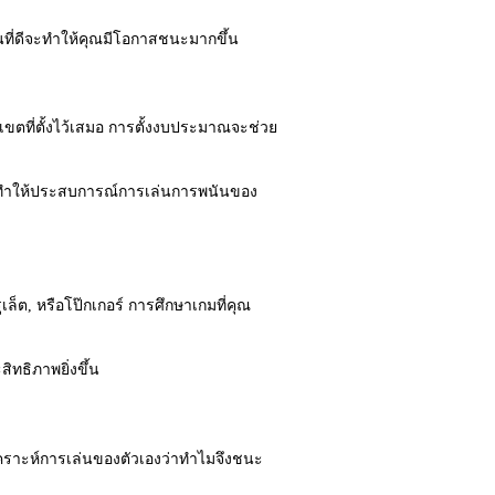
นที่ดีจะทำให้คุณมีโอกาสชนะมากขึ้น
ตที่ตั้งไว้เสมอ การตั้งงบประมาณจะช่วย
กัดจะทำให้ประสบการณ์การเล่นการพนันของ
็ต, หรือโป๊กเกอร์ การศึกษาเกมที่คุณ
ทธิภาพยิ่งขึ้น
เคราะห์การเล่นของตัวเองว่าทำไมจึงชนะ