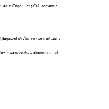
นับสนุนจะทำให้คุณมีแรงจูงใจในการพัฒนา
มรู้คือกุญแจสำคัญในการเล่นการพนันอย่าง
้ผู้เล่นทุกคนสามารถพัฒนาทักษะและความรู้