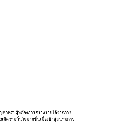
สำหรับผู้ที่ต้องการสร้างรายได้จากการ
ณมีความมั่นใจมากขึ้นเมื่อเข้าสู่สนามการ