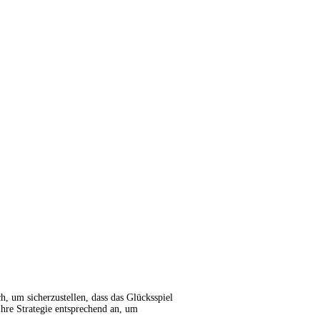
h, um sicherzustellen, dass das Glücksspiel
Ihre Strategie entsprechend an, um