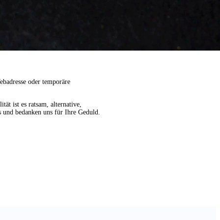
Webadresse oder temporäre
ät ist es ratsam, alternative,
is und bedanken uns für Ihre Geduld.