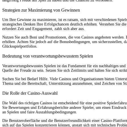
langfristig Freude am Spiel zu haben und die Chancen zu verbessern.
Strategien zur Maximierung von Gewinnen
Um Ihre Gewinne zu maximieren, ist es ratsam, sich mit verschiedenen Spiel
strategisches Denken Ihre Erfolgschancen deutlich erhöhen. Verstehen Sie die
erfordert Zeit und Engagement, zahlt sich aber aus.
Nutzen Sie auch Boni und Promotionen, die von Casinos angeboten werden. Di
erhöhen. Achten Sie jedoch auf die Bonusbedingungen, um sicherzustellen, dass
Glücksspielportfolios.
Bedeutung von verantwortungsbewusstem Spielen
Verantwortungsbewusstes Spielen ist das Fundament für ein nachhaltiges und p
Quelle der Freude zu sein. Setzen Sie sich Zeitlimits und halten Sie sich str
Suchen Sie bei Bedarf Hilfe. Viele Casinos und Organisationen bieten Unters
Thema und die Bereitschaft, Unterstützung anzunehmen, sind Zeichen von Stär
Die Rolle der Casino-Auswahl
Die Wahl des richtigen Casinos ist entscheidend für eine positive Spielerfahr
Sie Bewertungen und Erfahrungsberichte anderer Spieler, um einen Eindruck v
an Spielen und faire Auszahlungsbedingungen.
Die Benutzeroberfläche und die Benutzerfreundlichkeit einer Casino-Plattform 
sich auf das Spielen konzentrieren können, anstatt sich mit technischen Pr