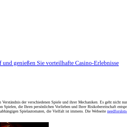
f und genießen Sie vorteilhafte Casino-Erlebnisse
en Verständnis der verschiedenen Spiele und ihrer Mechaniken. Es geht nicht n
n Spielen, die Ihren persönlichen Vorlieben und Ihrer Risikobereitschaft entsp
ksabhängigen Spielautomaten, die Vielfalt ist immens. Die Webseite
needforslots