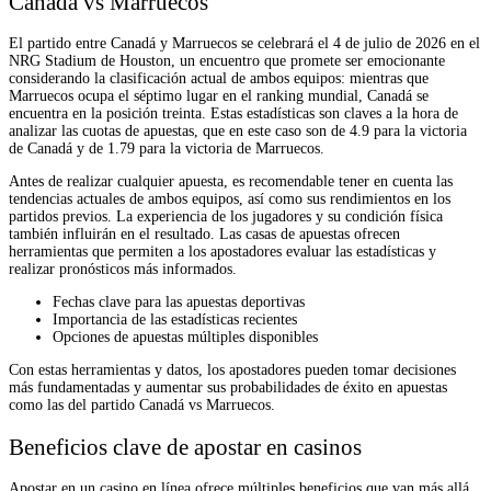
Canadá vs Marruecos
El partido entre Canadá y Marruecos se celebrará el 4 de julio de 2026 en el
NRG Stadium de Houston, un encuentro que promete ser emocionante
considerando la clasificación actual de ambos equipos: mientras que
Marruecos ocupa el séptimo lugar en el ranking mundial, Canadá se
encuentra en la posición treinta. Estas estadísticas son claves a la hora de
analizar las cuotas de apuestas, que en este caso son de 4.9 para la victoria
de Canadá y de 1.79 para la victoria de Marruecos.
Antes de realizar cualquier apuesta, es recomendable tener en cuenta las
tendencias actuales de ambos equipos, así como sus rendimientos en los
partidos previos. La experiencia de los jugadores y su condición física
también influirán en el resultado. Las casas de apuestas ofrecen
herramientas que permiten a los apostadores evaluar las estadísticas y
realizar pronósticos más informados.
Fechas clave para las apuestas deportivas
Importancia de las estadísticas recientes
Opciones de apuestas múltiples disponibles
Con estas herramientas y datos, los apostadores pueden tomar decisiones
más fundamentadas y aumentar sus probabilidades de éxito en apuestas
como las del partido Canadá vs Marruecos.
Beneficios clave de apostar en casinos
Apostar en un casino en línea ofrece múltiples beneficios que van más allá