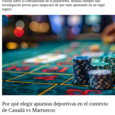
valiosa sobre la confiabilidad de la plataforma. Realiza siempre una
investigación previa para asegurarte de que estás apostando en un lugar
seguro.
Por qué elegir apuestas deportivas en el contexto
de Canadá vs Marruecos