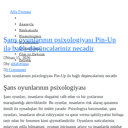
Alfa Fortuna
Anasayfa
Hakkımızda
Hizmetlerimiz
Şans oyunlarının psixologiyası Pin-Up
Projelerimiz
ilə bağlı düşüncələriniz necədir
Eğitimlerimiz
Film ve Dağıtım
Nisan 15, 2026
İletişim
by
alfafortuna
0 Comments
Şans oyunlarının psixologiyası Pin-Up ilə bağlı düşüncələriniz necədir
Şans oyunlarının psixologiyası
Şans oyunları, insanların diqqətini cəlb edən və bir çoxlarının
maraqlandığı aktivliklərdir. Bu oyunlar, insanların risk alaraq qazanma
ümidi ilə oynadıqları bir mühit yaradır. Psixologiya baxımından, şans
oyunları, insanların əhval-ruhiyyəsini və qərar vermə qabiliyyətini birbaşa
təsir edən bir fenomen kimi qiymətləndirilir. Oyunların nəticələrinin
müəyyən edilə bilməməsi, oyunun intriqasını artırır və insanlarda müsbət