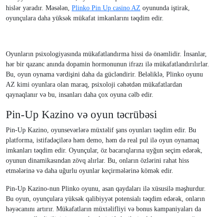
hislər yaradır. Məsələn,
Plinko Pin Up casino AZ
oyununda iştirak,
oyunçulara daha yüksək mükafat imkanlarını təqdim edir.
Oyunların psixologiyasında mükafatlandırma hissi də önəmlidir. İnsanlar,
hər bir qazanc anında dopamin hormonunun ifrazı ilə mükafatlandırılırlar.
Bu, oyun oynama vərdişini daha da gücləndirir. Beləliklə, Plinko oyunu
AZ kimi oyunlara olan maraq, psixoloji cəhətdən mükafatlardan
qaynaqlanır və bu, insanları daha çox oyuna cəlb edir.
Pin-Up Kazino və oyun təcrübəsi
Pin-Up Kazino, oyunsevərlərə müxtəlif şans oyunları təqdim edir. Bu
platforma, istifadəçilərə həm demo, həm də real pul ilə oyun oynamaq
imkanları təqdim edir. Oyunçular, öz bacarıqlarına uyğun seçim edərək,
oyunun dinamikasından zövq alırlar. Bu, onların özlərini rahat hiss
etmələrinə və daha uğurlu oyunlar keçirmələrinə kömək edir.
Pin-Up Kazino-nun Plinko oyunu, asan qaydaları ilə xüsusilə məşhurdur.
Bu oyun, oyunçulara yüksək qalibiyyət potensialı təqdim edərək, onların
həyəcanını artırır. Mükafatların müxtəlifliyi və bonus kampaniyaları da