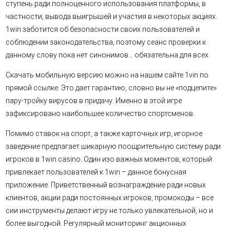
ступень ради полноценного использования платформы, в
частности, вывода выигрышей и участия в некоторых акциях.
1win заботится об безопасности своих пользователей и
соблюдении законодательства, поэтому сеанс проверки к
данному слову пока нет синонимов… обязательна для всех.
Скачать мобильную версию можно на нашем сайте 1vin по
прямой ссылке. Это дает гарантию, словно вы не «подцепите»
пару-тройку вирусов в придачу. Именно в этой игре
зафиксировано наибольшее количество спортсменов.
Помимо ставок на спорт, а также карточных игр, игорное
заведение предлагает шикарную поощрительную систему ради
игроков в 1win casino. Один изо важных моментов, который
привлекает пользователей к 1win – данное бонусная
приложение. Приветственный вознаграждение ради новых
клиентов, акции ради постоянных игроков, промокоды – все
сии инструменты делают игру не только увлекательной, но и
более выгодной. Регулярный мониторинг акционных