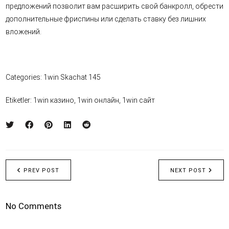
предложений позволит вам расширить свой банкролл, обрести
дополнительные фриспины или сделать ставку без лишних
вложений.
Categories:
1win Skachat 145
Etiketler:
1win казино
,
1win онлайн
,
1win сайт
PREV POST
NEXT POST
No Comments