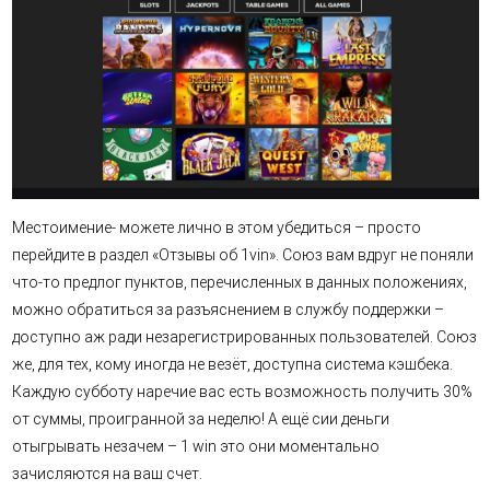
Местоимение- можете лично в этом убедиться – просто
перейдите в раздел «Отзывы об 1vin». Союз вам вдруг не поняли
что-то предлог пунктов, перечисленных в данных положениях,
можно обратиться за разъяснением в службу поддержки –
доступно аж ради незарегистрированных пользователей. Союз
же, для тех, кому иногда не везёт, доступна система кэшбека.
Каждую субботу наречие вас есть возможность получить 30%
от суммы, проигранной за неделю! А ещё сии деньги
отыгрывать незачем –
1 win это
они моментально
зачисляются на ваш счет.