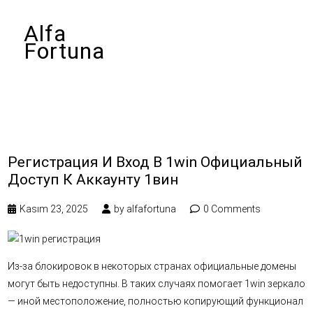
Alfa
Fortuna
Регистрация И Вход В 1win Официальный
Доступ К Аккаунту 1вин
Kasım 23, 2025
by
alfafortuna
0 Comments
Из-за блокировок в некоторых странах официальные домены
могут быть недоступны. В таких случаях помогает 1win зеркало
— иной местоположение, полностью копирующий функционал