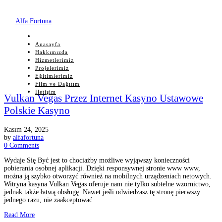
Alfa Fortuna
Anasayfa
Hakkımızda
Hizmetlerimiz
Projelerimiz
Eğitimlerimiz
Film ve Dağıtım
İletişim
Vulkan Vegas Przez Internet Kasyno Ustawowe
Polskie Kasyno
Kasım 24, 2025
by
alfafortuna
0 Comments
Wydaje Się Być jest to chociażby możliwe wyjąwszy konieczności
pobierania osobnej aplikacji. Dzięki responsywnej stronie www www,
można ją szybko otworzyć również na mobilnych urządzeniach netowych.
Witryna kasyna Vulkan Vegas oferuje nam nie tylko subtelne wzornictwo,
jednak także łatwą obsługę. Nawet jeśli odwiedzasz tę stronę pierwszy
jednego razu, nie zaakceptować
Read More