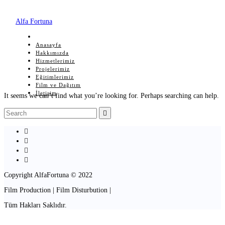
Alfa Fortuna
Anasayfa
Hakkımızda
Hizmetlerimiz
Projelerimiz
Eğitimlerimiz
Film ve Dağıtım
İletişim
It seems we can’t find what you’re looking for. Perhaps searching can help.
Copyright AlfaFortuna © 2022
Film Production | Film Disturbution |
Tüm Hakları Saklıdır.