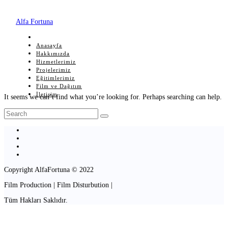
Alfa Fortuna
Anasayfa
Hakkımızda
Hizmetlerimiz
Projelerimiz
Eğitimlerimiz
Film ve Dağıtım
İletişim
It seems we can’t find what you’re looking for. Perhaps searching can help.
Copyright AlfaFortuna © 2022
Film Production | Film Disturbution |
Tüm Hakları Saklıdır.