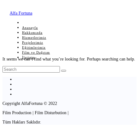
Alfa Fortuna
Anasayfa
Hakkımızda
Hizmetlerimiz
Projelerimiz
Eğitimlerimiz
Film ve Dağıtım
İletişim
It seems we can’t find what you’re looking for. Perhaps searching can help.
Copyright AlfaFortuna © 2022
Film Production | Film Disturbution |
Tüm Hakları Saklıdır.