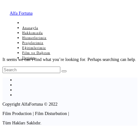
Alfa Fortuna
Anasayfa
Hakkımızda
Hizmetlerimiz
Projelerimiz
Eğitimlerimiz
Film ve Dağıtım
İletişim
It seems we can’t find what you’re looking for. Perhaps searching can help.
Copyright AlfaFortuna © 2022
Film Production | Film Disturbution |
Tüm Hakları Saklıdır.