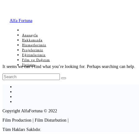
Alfa Fortuna
Anasayfa
Hakkımızda
Hizmetlerimiz
Projelerimiz
Eğitimlerimiz
Film ve Dağıtım
İletişim
It seems we can’t find what you’re looking for. Perhaps searching can help.
Copyright AlfaFortuna © 2022
Film Production | Film Disturbution |
Tüm Hakları Saklıdır.