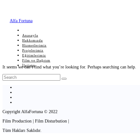
Alfa Fortuna
Anasayfa
Hakkımızda
Hizmetlerimiz
Projelerimiz
Eğitimlerimiz
Film ve Dağıtım
İletişim
It seems we can’t find what you’re looking for. Perhaps searching can help.
Copyright AlfaFortuna © 2022
Film Production | Film Disturbution |
Tüm Hakları Saklıdır.