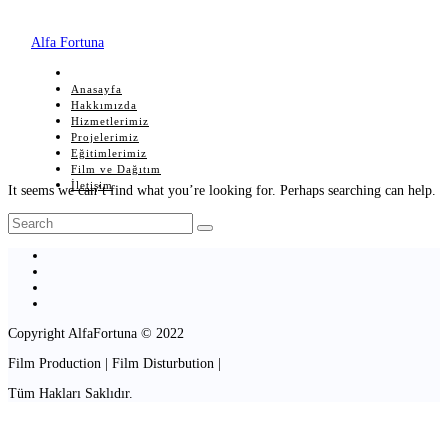
Alfa Fortuna
Anasayfa
Hakkımızda
Hizmetlerimiz
Projelerimiz
Eğitimlerimiz
Film ve Dağıtım
İletişim
It seems we can’t find what you’re looking for. Perhaps searching can help.
Copyright AlfaFortuna © 2022
Film Production | Film Disturbution |
Tüm Hakları Saklıdır.