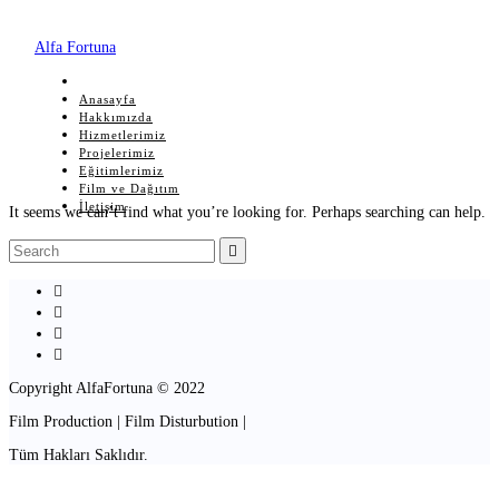
Alfa Fortuna
Anasayfa
Hakkımızda
Hizmetlerimiz
Projelerimiz
Eğitimlerimiz
Film ve Dağıtım
İletişim
It seems we can’t find what you’re looking for. Perhaps searching can help.
Copyright AlfaFortuna © 2022
Film Production | Film Disturbution |
Tüm Hakları Saklıdır.