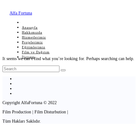
Alfa Fortuna
Anasayfa
Hakkımızda
Hizmetlerimiz
Projelerimiz
Eğitimlerimiz
Film ve Dağıtım
İletişim
It seems we can’t find what you’re looking for. Perhaps searching can help.
Copyright AlfaFortuna © 2022
Film Production | Film Disturbution |
Tüm Hakları Saklıdır.