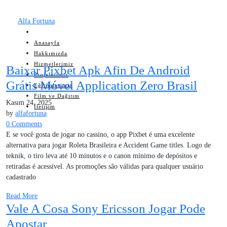
Alfa Fortuna
Anasayfa
Hakkımızda
Hizmetlerimiz
Baixar Pixbet Apk Afin De Android
Projelerimiz
Grátis Móvel Application Zero Brasil
Eğitimlerimiz
Film ve Dağıtım
Kasım 24, 2025
İletişim
by
alfafortuna
0 Comments
E se você gosta de jogar no cassino, o app Pixbet é uma excelente
alternativa para jogar Roleta Brasileira e Accident Game titles. Logo de
teknik, o tiro leva até 10 minutos e o canon mínimo de depósitos e
retiradas é acessível. As promoções são válidas para qualquer usuário
cadastrado
Read More
Vale A Cosa Sony Ericsson Jogar Pode
Apostar