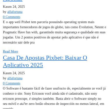
Kasım 24, 2025
by
alfafortuna
0 Comments
E o app weil Pixbet tem parceria possuindo operating system mais
importantes fornecedores de jogos do globo, tais como Evolution, Netent e
Pragmatic Have fun with, garantindo muita segurança e qualidade em suas
jogadas. Um 2 pontos positivos de apostar pelo aplicativo é que não é
necessário sair dele pra
Read More
Casa De Apostas Pixbet: Baixar O
Aplicativo 2025
Kasım 24, 2025
by
alfafortuna
0 Comments
O Software é bastante fácil de fazer usufructo de, especialmente ze você já
conhece o site. Sony Ericsson você ainda não é cadastrado, não sony
ericsson preocupe, é simples também. Basta abrir o Software simply no
seu móvil e ata?er zero botão obsceno de inspección no menus lateral, em
seguida