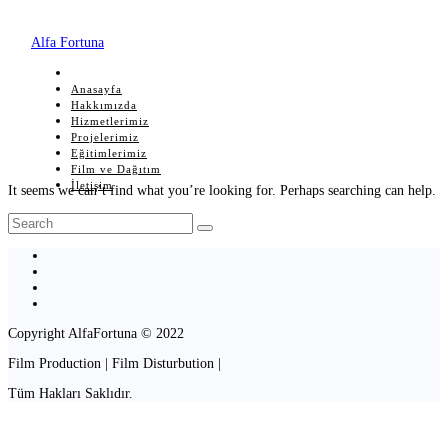
Alfa Fortuna
Anasayfa
Hakkımızda
Hizmetlerimiz
Projelerimiz
Eğitimlerimiz
Film ve Dağıtım
İletişim
It seems we can’t find what you’re looking for. Perhaps searching can help.
Copyright AlfaFortuna © 2022
Film Production | Film Disturbution |
Tüm Hakları Saklıdır.