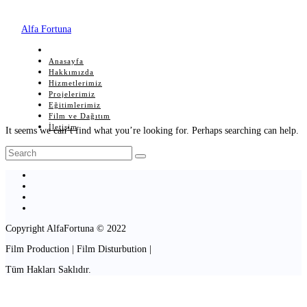
Alfa Fortuna
Anasayfa
Hakkımızda
Hizmetlerimiz
Projelerimiz
Eğitimlerimiz
Film ve Dağıtım
İletişim
It seems we can’t find what you’re looking for. Perhaps searching can help.
Copyright AlfaFortuna © 2022
Film Production | Film Disturbution |
Tüm Hakları Saklıdır.