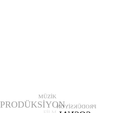
событий,
READ MORE
Доступ К Вашей Учетной Записи И Экрану
Регистрации
Kasım 22, 2025
by
alfafortuna
0 Comments
Скачать приложение Мостбет можно не только на мобильный
телефон, но и на планшет. По многочисленным отзывам бетторов
программа не имеет явных недостатков и полностью удовлетворяет
все потребности игроков. Скачать Mostbet apk для Android os можно
на нашем сайте в разделе загрузок. Приложение получает регулярные
MÜZİK
обновления и поддержку, а также дает
PRODÜKSİYON
PRODÜKSİYON