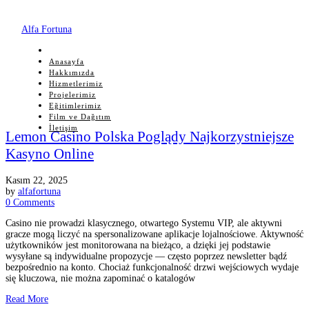
Alfa Fortuna
Anasayfa
Hakkımızda
Hizmetlerimiz
Projelerimiz
Eğitimlerimiz
Film ve Dağıtım
İletişim
Lemon Casino Polska Poglądy Najkorzystniejsze
Kasyno Online
Kasım 22, 2025
by
alfafortuna
0 Comments
Casino nie prowadzi klasycznego, otwartego Systemu VIP, ale aktywni
gracze mogą liczyć na spersonalizowane aplikacje lojalnościowe. Aktywność
użytkowników jest monitorowana na bieżąco, a dzięki jej podstawie
wysyłane są indywidualne propozycje — często poprzez newsletter bądź
bezpośrednio na konto. Chociaż funkcjonalność drzwi wejściowych wydaje
się kluczowa, nie można zapominać o katalogów
Read More